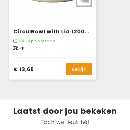
CirculBowl with Lid 1200ml
246
op voorraad
PP
€ 13,66
Bekijk
Laatst door jou bekeken
Toch wel leuk hé!