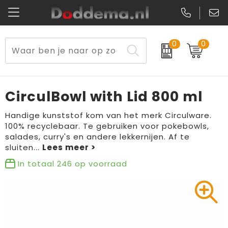
0
0
Paraplu's
Veiligheidsvesten en Veiligheidshesjes
Sweaters
Lunchtassen
Kerst
Reflecterende vesten
Polo's
Picknicktassen en manden
CirculBowl with Lid 800 ml
Reisbenodigdheden
Schorten en Sloven
Kledingaccessoires
Opbergtassen
Handige kunststof kom van het merk Circulware.
100% recyclebaar. Te gebruiken voor pokebowls,
Aanstekers
Veiligheidssignalering en Verlichting
T-Shirts
Schoenentassen
salades, curry's en andere lekkernijen. Af te
sluiten
...
Elektronica, Gadgets en USB
Gereedschap
Peuters en Baby's
Golftassen
In totaal
246
op voorraad
Fitness
Handschoenen en Sjaals
Blazers
Aktetassen
Levensmiddelen
Gilets
Schoenen
Duffeltassen
Bidons en Sportflessen
Schoenen
Gilets
Draagtassen