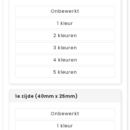
Bodywarmers
Jute tassen
Onbewerkt
Ondergoed en Sokken
Laptop hoezen en tassen
1
Ademhalingsbescherming
Schoudertassen
2
Tablettassen
3
4
5
1e zijde (40mm x 25mm)
Onbewerkt
1