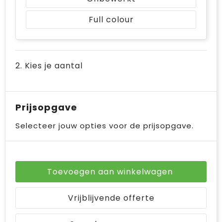
Bodywarmers
Jute tassen
Full colour
Ondergoed en Sokken
Laptop hoezen en tassen
Ademhalingsbescherming
Schoudertassen
2. Kies je aantal
Tablettassen
Prijsopgave
Selecteer jouw opties voor de prijsopgave.
Toevoegen aan winkelwagen
Vrijblijvende offerte