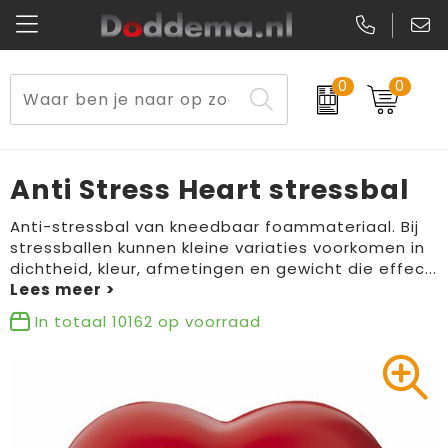
0
0
Paraplu's
Veiligheidsvesten en Veiligheidshesjes
Sweaters
Lunchtassen
Kerst
Reflecterende vesten
Polo's
Picknicktassen en manden
Anti Stress Heart stressbal
Reisbenodigdheden
Schorten en Sloven
Kledingaccessoires
Opbergtassen
Anti-stressbal van kneedbaar foammateriaal. Bij
stressballen kunnen kleine variaties voorkomen in
Aanstekers
Veiligheidssignalering en Verlichting
T-Shirts
Schoenentassen
dichtheid, kleur, afmetingen en gewicht die effec
...
Elektronica, Gadgets en USB
Gereedschap
Peuters en Baby's
Golftassen
In totaal
10162
op voorraad
Fitness
Handschoenen en Sjaals
Blazers
Aktetassen
Levensmiddelen
Gilets
Schoenen
Duffeltassen
Bidons en Sportflessen
Schoenen
Gilets
Draagtassen