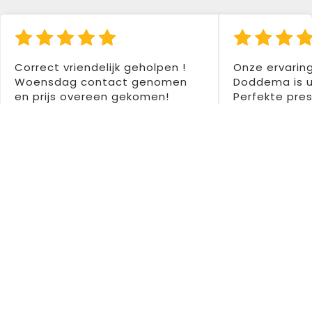
Correct vriendelijk geholpen !
Onze ervarin
Woensdag contact genomen
Doddema is u
en prijs overeen gekomen!
Perfekte pres
Donderdag betaald en vrijdag
gemaakt voor
levering ontvangen ! Was
Super drukwer
tweede aankoop bij hen en
Dentedura B
tweemaal zeer tevreden !
Aanrader 👍👍
Colette Santermans