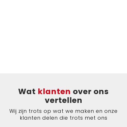
Bodywarmers
Jute tassen
Ondergoed en Sokken
Laptop hoezen en tassen
Ademhalingsbescherming
Schoudertassen
Tablettassen
Wat
klanten
over ons
vertellen
Wij zijn trots op wat we maken en onze
klanten delen die trots met ons