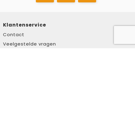
Klantenservice
Contact
Veelgestelde vragen
Over ons
Veilig winkelen
Algemene voorwaarden
Privacyverklaring
Cookiebeleid
Disclaimer
Aanbevolen categorieën