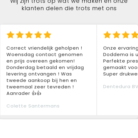
Wij zijn trots op wat we maken en onze
klanten delen die trots met ons
Correct vriendelijk geholpen !
Onze ervarin
Woensdag contact genomen
Doddema is u
en prijs overeen gekomen!
Perfekte pres
Donderdag betaald en vrijdag
gemaakt voor
levering ontvangen ! Was
Super drukwer
tweede aankoop bij hen en
Dentedura B
tweemaal zeer tevreden !
Aanrader 👍👍
Colette Santermans