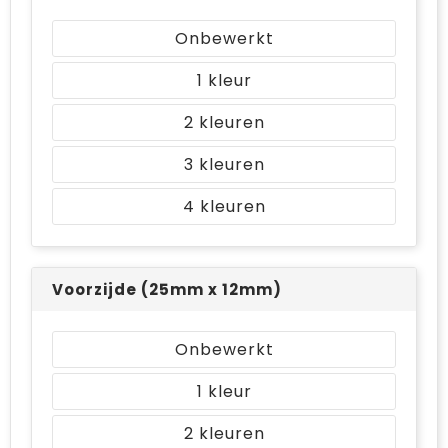
Bodywarmers
Jute tassen
Onbewerkt
Ondergoed en Sokken
Laptop hoezen en tassen
1
Ademhalingsbescherming
Schoudertassen
2
Tablettassen
3
4
Voorzijde (25mm x 12mm)
Onbewerkt
1
2