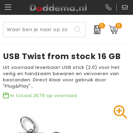
0
0
Paraplu's
Veiligheidsvesten en Veiligheidshesjes
Sweaters
Lunchtassen
Kerst
Reflecterende vesten
Polo's
Picknicktassen en manden
USB Twist from stock 16 GB
Reisbenodigdheden
Schorten en Sloven
Kledingaccessoires
Opbergtassen
Uit voorraad leverbaar! USB stick (2.0) voor het
veilig en handzaam bewaren en vervoeren van
Aanstekers
Veiligheidssignalering en Verlichting
T-Shirts
Schoenentassen
bestanden. Direct klaar voor gebruik door
"Plug&Play"…
Elektronica, Gadgets en USB
Gereedschap
Peuters en Baby's
Golftassen
In totaal
2679
op voorraad
Fitness
Handschoenen en Sjaals
Blazers
Aktetassen
Levensmiddelen
Gilets
Schoenen
Duffeltassen
Bidons en Sportflessen
Schoenen
Gilets
Draagtassen