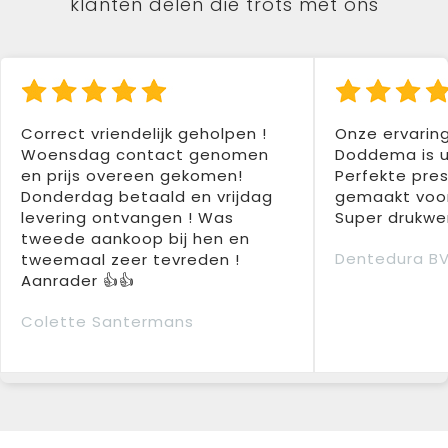
klanten delen die trots met ons
Correct vriendelijk geholpen !
Onze ervarin
Woensdag contact genomen
Doddema is u
en prijs overeen gekomen!
Perfekte pres
Donderdag betaald en vrijdag
gemaakt voor
levering ontvangen ! Was
Super drukwer
tweede aankoop bij hen en
Dentedura B
tweemaal zeer tevreden !
Aanrader 👍👍
Colette Santermans