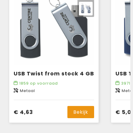
USB Twist from stock 4 GB
USB T
1859
op voorraad
3971
o
Metaal
Meta
€ 4,63
€ 5,0
Bekijk