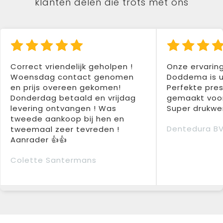
klanten delen die trots met ons
Correct vriendelijk geholpen !
Onze ervarin
Woensdag contact genomen
Doddema is u
en prijs overeen gekomen!
Perfekte pres
Donderdag betaald en vrijdag
gemaakt voor
levering ontvangen ! Was
Super drukwer
tweede aankoop bij hen en
Dentedura B
tweemaal zeer tevreden !
Aanrader 👍👍
Colette Santermans