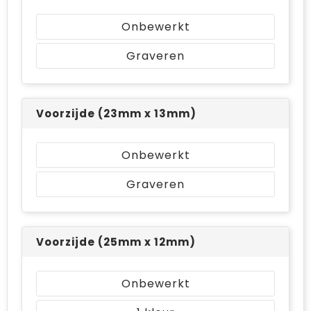
Bodywarmers
Jute tassen
Onbewerkt
Ondergoed en Sokken
Laptop hoezen en tassen
Graveren
Ademhalingsbescherming
Schoudertassen
Tablettassen
Voorzijde (23mm x 13mm)
Onbewerkt
Graveren
Voorzijde (25mm x 12mm)
Onbewerkt