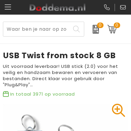
0
0
Paraplu's
Veiligheidsvesten en Veiligheidshesjes
Sweaters
Lunchtassen
Kerst
Reflecterende vesten
Polo's
Picknicktassen en manden
USB Twist from stock 8 GB
Reisbenodigdheden
Schorten en Sloven
Kledingaccessoires
Opbergtassen
Uit voorraad leverbaar! USB stick (2.0) voor het
veilig en handzaam bewaren en vervoeren van
Aanstekers
Veiligheidssignalering en Verlichting
T-Shirts
Schoenentassen
bestanden. Direct klaar voor gebruik door
"Plug&Play"…
Elektronica, Gadgets en USB
Gereedschap
Peuters en Baby's
Golftassen
In totaal
3971
op voorraad
Fitness
Handschoenen en Sjaals
Blazers
Aktetassen
Levensmiddelen
Gilets
Schoenen
Duffeltassen
Bidons en Sportflessen
Schoenen
Gilets
Draagtassen