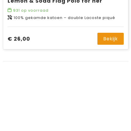
Lemon & Soda Flag Polo for her
931
op voorraad
100% gekamde katoen – double Lacoste piqué
€ 26,00
Bekijk