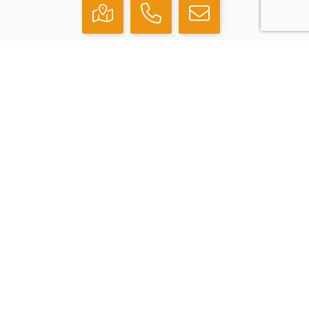
Klantenservice
Contact
Veelgestelde vragen
Over ons
Veilig winkelen
Algemene voorwaarden
Privacyverklaring
Cookiebeleid
Disclaimer