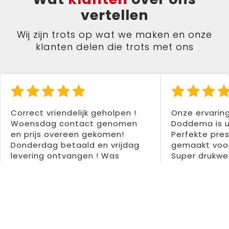
vertellen
Wij zijn trots op wat we maken en onze
klanten delen die trots met ons
Correct vriendelijk geholpen !
Onze ervarin
Woensdag contact genomen
Doddema is u
en prijs overeen gekomen!
Perfekte pres
Donderdag betaald en vrijdag
gemaakt voor
levering ontvangen ! Was
Super drukwer
tweede aankoop bij hen en
Dentedura B
tweemaal zeer tevreden !
Aanrader 👍👍
Colette Santermans