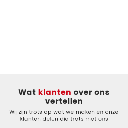
Bodywarmers
Jute tassen
Ondergoed en Sokken
Laptop hoezen en tassen
Ademhalingsbescherming
Schoudertassen
Tablettassen
Wat
klanten
over ons
vertellen
Wij zijn trots op wat we maken en onze
klanten delen die trots met ons