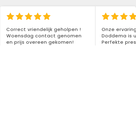
Correct vriendelijk geholpen !
Onze ervarin
Woensdag contact genomen
Doddema is u
en prijs overeen gekomen!
Perfekte pres
Donderdag betaald en vrijdag
gemaakt voor
levering ontvangen ! Was
Super drukwer
tweede aankoop bij hen en
Dentedura B
tweemaal zeer tevreden !
Aanrader 👍👍
Colette Santermans