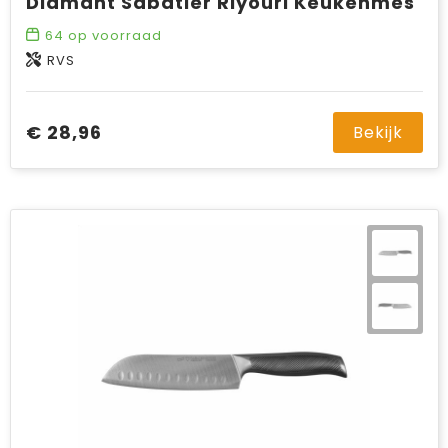
Diamant Sabatier Riyouri Keukenmes
64
op voorraad
RVS
€ 28,96
Bekijk