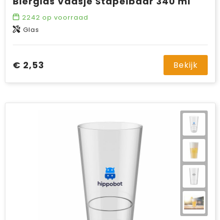
Bierglas Vaasje Stapelbaar 340 ml
2242
op voorraad
Glas
€ 2,53
Bekijk