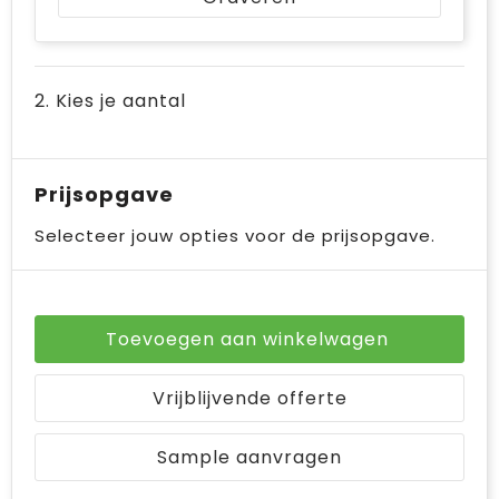
Bodywarmers
Jute tassen
Ondergoed en Sokken
Laptop hoezen en tassen
2. Kies je aantal
Ademhalingsbescherming
Schoudertassen
Tablettassen
Prijsopgave
Selecteer jouw opties voor de prijsopgave.
Toevoegen aan winkelwagen
Vrijblijvende offerte
Sample aanvragen