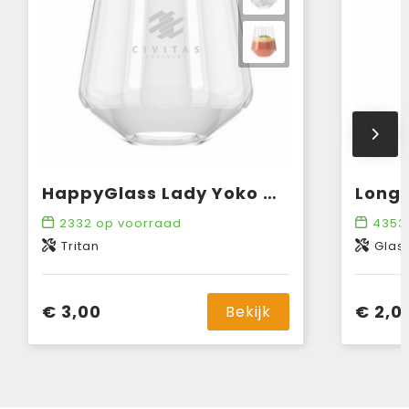
HappyGlass Lady Yoko Waterglas Tritan 400 ml
Longd
2332
op voorraad
4353
Tritan
Glas
€ 3,00
€ 2,0
Bekijk