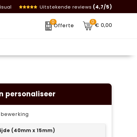
isual
Uitstekende reviews
(4,7/5)
0
0
€ 0,00
Offerte
n personaliseer
je bewerking
ijde (40mm x 15mm)