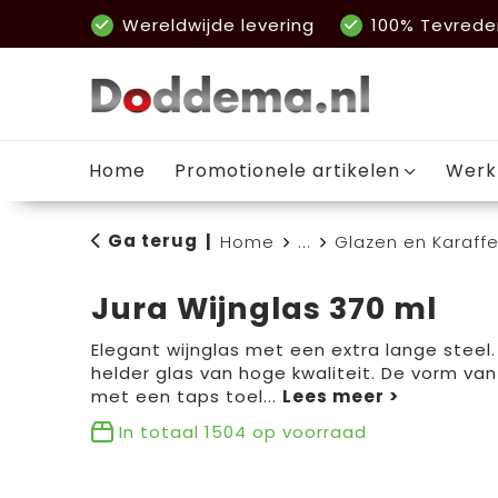
Wereldwijde levering
100% Tevrede
Home
Promotionele artikelen
Werk
Ga terug
|
Home
...
Glazen en Karaff
Jura Wijnglas 370 ml
Elegant wijnglas met een extra lange stee
helder glas van hoge kwaliteit. De vorm van 
met een taps toel
...
In totaal
1504
op voorraad