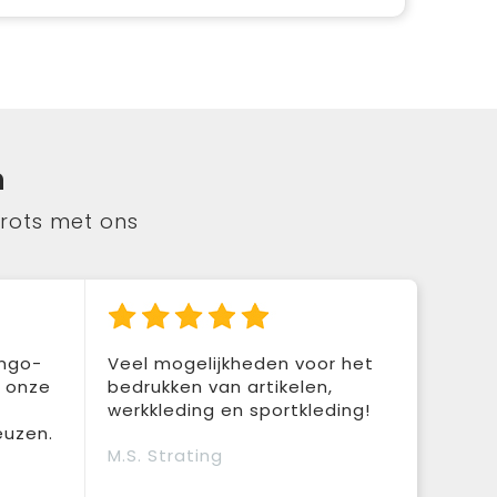
n
trots met ons
ingo-
Veel mogelijkheden voor het
r onze
bedrukken van artikelen,
werkkleding en sportkleding!
euzen.
M.S. Strating