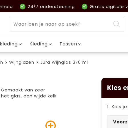
nheid
24/7 ondersteuning
Gratis digitale v
kleding
Kleding
Tassen
en
Wijnglazen
Jura Wijnglas 370 ml
Kies e
l. Gemaakt van zeer
het glas, een wijde kelk
1. Kies 
Voorz