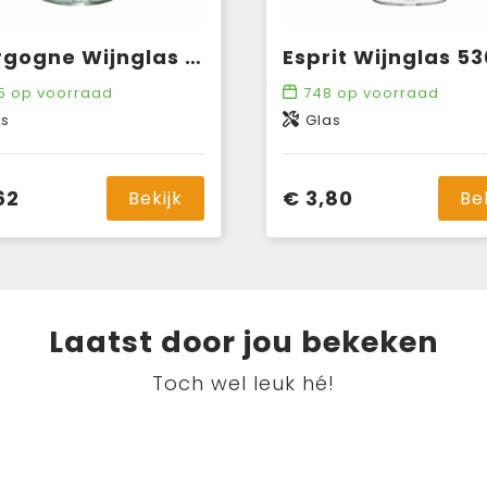
Bourgogne Wijnglas 290 ml
Esprit Wijnglas 53
5
op voorraad
748
op voorraad
as
Glas
62
€ 3,80
Bekijk
Be
Laatst door jou bekeken
Toch wel leuk hé!