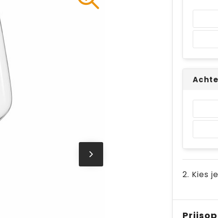
Achte
2. Kies j
Prijso