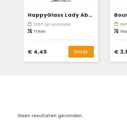
HappyGlass Lady Abigail Wijnglas Tritan 470 ml
2367
op voorraad
186
Tritan
Gl
€ 4,45
€ 3,
Bekijk
Geen resultaten gevonden.