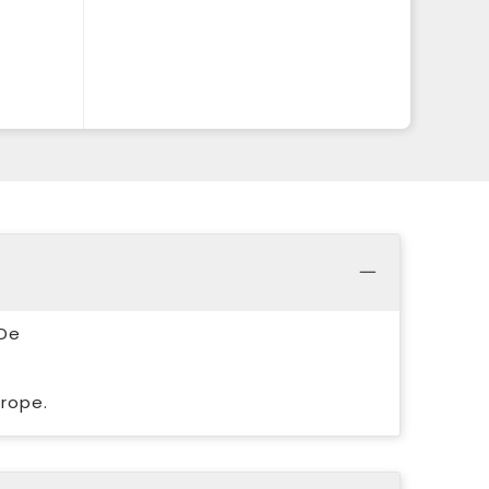
 De
urope.