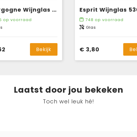
Bourgogne Wijnglas 290 ml
Esprit Wijnglas 53
5
op voorraad
748
op voorraad
as
Glas
62
€ 3,80
Bekijk
Be
Laatst door jou bekeken
Toch wel leuk hé!