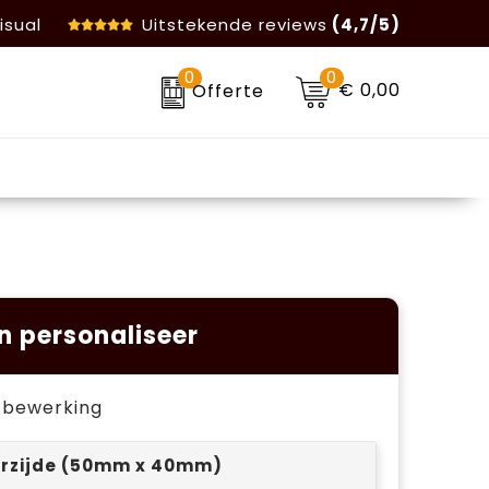
isual
Uitstekende reviews
(4,7/5)
0
0
€ 0,00
Offerte
n personaliseer
je bewerking
rzijde (50mm x 40mm)