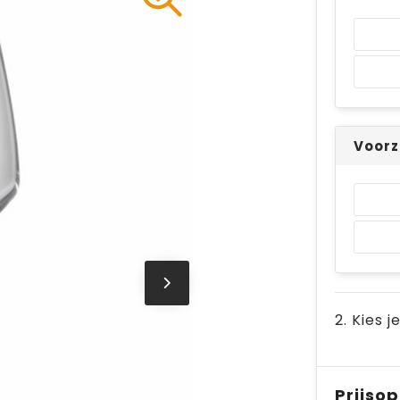
Voorz
2. Kies j
Prijso