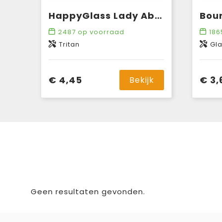
HappyGlass Lady Abigail Wijnglas Tritan 470 ml
2487
op voorraad
186
Tritan
Gl
€ 4,45
€ 3,
Bekijk
Geen resultaten gevonden.