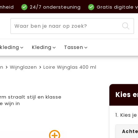
nheid
24/7 ondersteuning
Gratis digitale v
kleding
Kleding
Tassen
en
Wijnglazen
Loire Wijnglas 400 ml
Kies e
 straalt stijl en klasse
 wijn in
1. Kies 
Achte