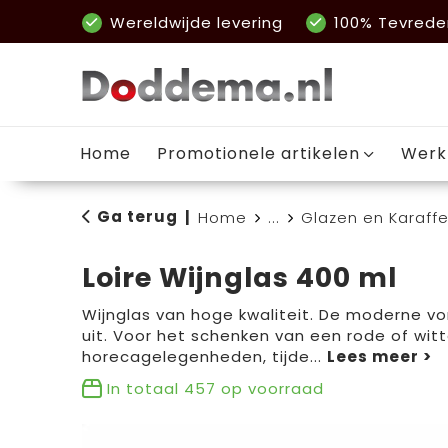
Wereldwijde levering
100% Tevrede
Home
Promotionele artikelen
Werk
Ga terug
|
Home
...
Glazen en Karaff
Loire Wijnglas 400 ml
Wijnglas van hoge kwaliteit. De moderne vorm
uit. Voor het schenken van een rode of witte
horecagelegenheden, tijde
...
In totaal
457
op voorraad