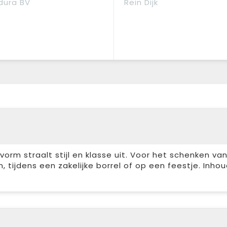
dura BV
Rein Dijk
orm straalt stijl en klasse uit. Voor het schenken va
 tijdens een zakelijke borrel of op een feestje. Inho