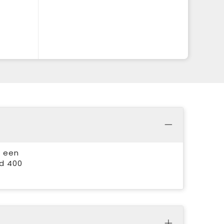
n een
ud 400