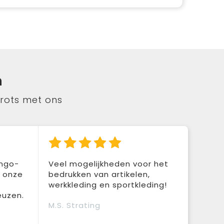
n
trots met ons
ingo-
Veel mogelijkheden voor het
r onze
bedrukken van artikelen,
werkkleding en sportkleding!
euzen.
M.S. Strating