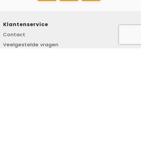
Klantenservice
Contact
Veelgestelde vragen
Over ons
Veilig winkelen
Algemene voorwaarden
Privacyverklaring
Cookiebeleid
Disclaimer
Aanbevolen categorieën