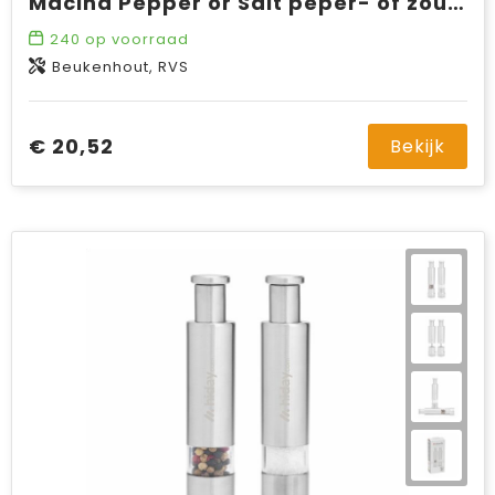
Macina Pepper or Salt peper- of zoutmolen
240
op voorraad
Beukenhout, RVS
€ 20,52
Bekijk