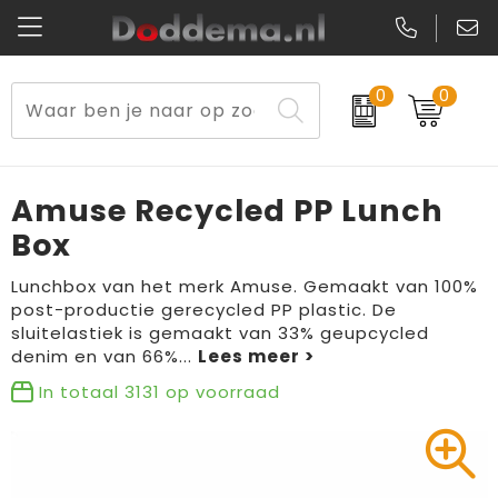
0
0
Paraplu's
Veiligheidsvesten en Veiligheidshesjes
Sweaters
Lunchtassen
Kerst
Reflecterende vesten
Polo's
Picknicktassen en manden
Amuse Recycled PP Lunch
Reisbenodigdheden
Schorten en Sloven
Kledingaccessoires
Opbergtassen
Box
Aanstekers
Veiligheidssignalering en Verlichting
T-Shirts
Schoenentassen
Lunchbox van het merk Amuse. Gemaakt van 100%
post-productie gerecycled PP plastic. De
sluitelastiek is gemaakt van 33% geupcycled
Elektronica, Gadgets en USB
Gereedschap
Peuters en Baby's
Golftassen
denim en van 66%
...
Fitness
Handschoenen en Sjaals
Blazers
Aktetassen
In totaal
3131
op voorraad
Levensmiddelen
Gilets
Schoenen
Duffeltassen
Bidons en Sportflessen
Schoenen
Gilets
Draagtassen