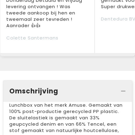
Donderdag betaald en vrijdag
gemaakt voor
levering ontvangen ! Was
Super drukwer
tweede aankoop bij hen en
Dentedura B
tweemaal zeer tevreden !
Aanrader 👍👍
Colette Santermans
Omschrijving
Lunchbox van het merk Amuse. Gemaakt van
100% post-productie gerecycled PP plastic.
De sluitelastiek is gemaakt van 33%
geupcycled denim en van 66% Tencel, een
stof gemaakt van natuurlijke houtcellulose,