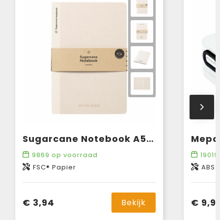
Sugarcane Notebook A5 notitieboek
9869
op voorraad
19019
FSC® Papier
ABS
€ 3,94
€ 9,9
Bekijk