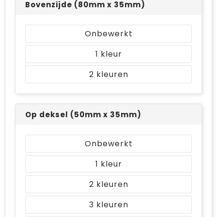
Bovenzijde (80mm x 35mm)
Bodywarmers
Jute tassen
Ondergoed en Sokken
Laptop hoezen en tassen
Onbewerkt
Ademhalingsbescherming
Schoudertassen
1
2
Tablettassen
Op deksel (50mm x 35mm)
Onbewerkt
1
2
3