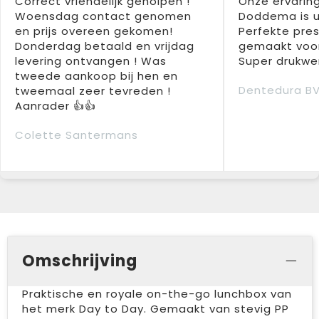
Correct vriendelijk geholpen !
Onze ervarin
Woensdag contact genomen
Doddema is u
en prijs overeen gekomen!
Perfekte pres
Donderdag betaald en vrijdag
gemaakt voor
levering ontvangen ! Was
Super drukwer
tweede aankoop bij hen en
Dentedura B
tweemaal zeer tevreden !
Aanrader 👍👍
Colette Santermans
Omschrijving
Praktische en royale on-the-go lunchbox van
het merk Day to Day. Gemaakt van stevig PP