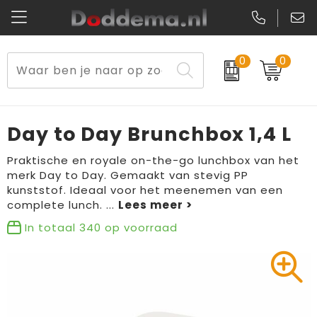
0
0
Paraplu's
Veiligheidsvesten en Veiligheidshesjes
Sweaters
Lunchtassen
Kerst
Reflecterende vesten
Polo's
Picknicktassen en manden
Day to Day Brunchbox 1,4 L
Reisbenodigdheden
Schorten en Sloven
Kledingaccessoires
Opbergtassen
Praktische en royale on-the-go lunchbox van het
merk Day to Day. Gemaakt van stevig PP
Aanstekers
Veiligheidssignalering en Verlichting
T-Shirts
Schoenentassen
kunststof. Ideaal voor het meenemen van een
complete lunch.
...
Elektronica, Gadgets en USB
Gereedschap
Peuters en Baby's
Golftassen
In totaal
340
op voorraad
Fitness
Handschoenen en Sjaals
Blazers
Aktetassen
Levensmiddelen
Gilets
Schoenen
Duffeltassen
Bidons en Sportflessen
Schoenen
Gilets
Draagtassen