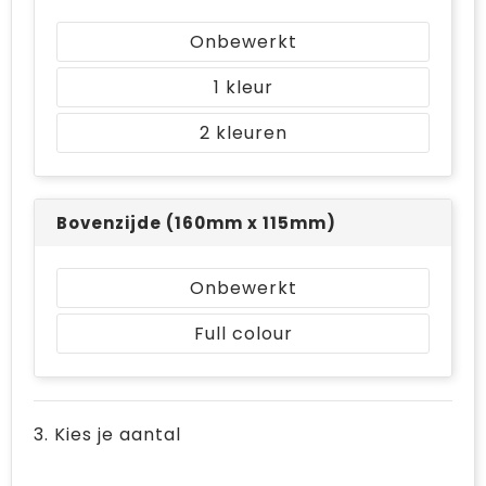
Bodywarmers
Jute tassen
Onbewerkt
Ondergoed en Sokken
Laptop hoezen en tassen
1
Ademhalingsbescherming
Schoudertassen
2
Tablettassen
Bovenzijde (160mm x 115mm)
Onbewerkt
Full colour
3. Kies je aantal