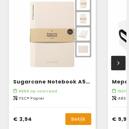
Sugarcane Notebook A5 notitieboek
9869
op voorraad
19019
FSC® Papier
ABS
€ 3,94
€ 9,9
Bekijk