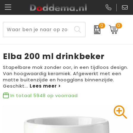
0
0
Paraplu's
Veiligheidsvesten en Veiligheidshesjes
Sweaters
Lunchtassen
Kerst
Reflecterende vesten
Polo's
Picknicktassen en manden
Elba 200 ml drinkbeker
Reisbenodigdheden
Schorten en Sloven
Kledingaccessoires
Opbergtassen
Stapelbare mok zonder oor, in een tijdloos design.
Van hoogwaardig keramiek. Afgewerkt met een
Aanstekers
Veiligheidssignalering en Verlichting
T-Shirts
Schoenentassen
matte buitenzijde en hoogglans binnenzijde.
Geschikt
...
Elektronica, Gadgets en USB
Gereedschap
Peuters en Baby's
Golftassen
In totaal
5948
op voorraad
Fitness
Handschoenen en Sjaals
Blazers
Aktetassen
Levensmiddelen
Gilets
Schoenen
Duffeltassen
Bidons en Sportflessen
Schoenen
Gilets
Draagtassen