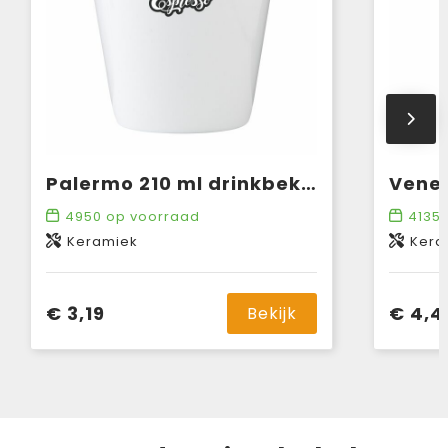
Palermo 210 ml drinkbeker
4950
op voorraad
4135
Keramiek
Kera
€ 3,19
€ 4,4
Bekijk