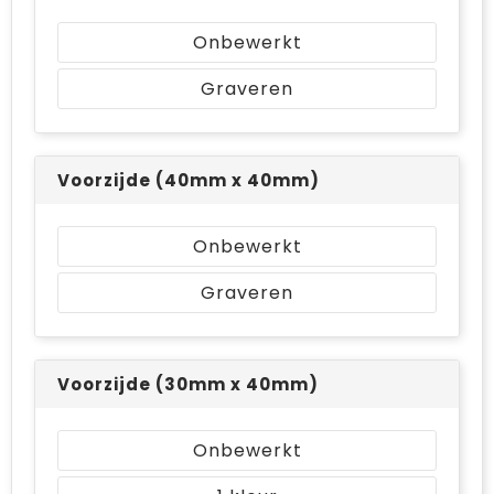
Bodywarmers
Jute tassen
Onbewerkt
Ondergoed en Sokken
Laptop hoezen en tassen
Graveren
Ademhalingsbescherming
Schoudertassen
Tablettassen
Voorzijde (40mm x 40mm)
Onbewerkt
Graveren
Voorzijde (30mm x 40mm)
Onbewerkt