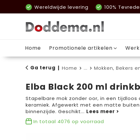
Wereldwijde levering
100% Tevrede
Home
Promotionele artikelen
Werk
Ga terug
|
Home
...
Mokken, Bekers e
Elba Black 200 ml drink
Stapelbare mok zonder oor, in een tijdloos
keramiek. Afgewerkt met een matte buiten
binnenzijde. Geschikt
...
In totaal
4076
op voorraad