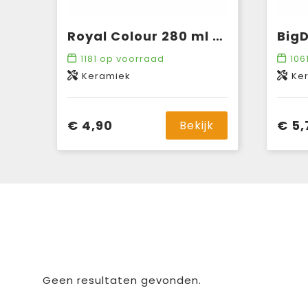
Royal Colour 280 ml mok
BigD
1181
op voorraad
106
Keramiek
Ke
€ 4,90
€ 5,
Bekijk
Geen resultaten gevonden.