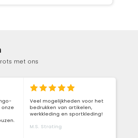
n
trots met ons
ingo-
Veel mogelijkheden voor het
r onze
bedrukken van artikelen,
werkkleding en sportkleding!
euzen.
M.S. Strating