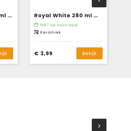
Coffee Royal 250 ml mok
Royal White 280 ml mok
1987
op voorraad
Keramiek
€ 3,99
kijk
Bekijk