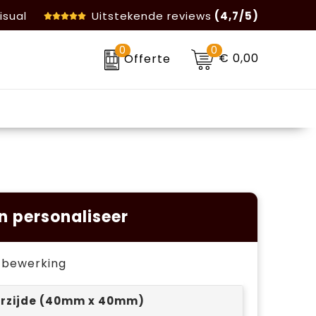
isual
Uitstekende reviews
(4,7/5)
0
0
€ 0,00
Offerte
n personaliseer
je bewerking
rzijde (40mm x 40mm)