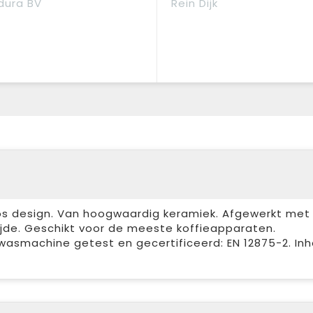
dura BV
Rein Dijk
oos design. Van hoogwaardig keramiek. Afgewerkt met
jde. Geschikt voor de meeste koffieapparaten.
asmachine getest en gecertificeerd: EN 12875-2. In