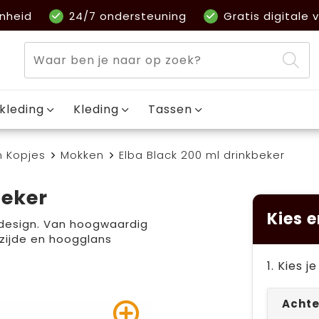
nheid
24/7 ondersteuning
Gratis digitale v
kleding
Kleding
Tassen
n Kopjes
Mokken
Elba Black 200 ml drinkbeker
beker
Kies e
 design. Van hoogwaardig
zijde en hoogglans
1. Kies 
Achte