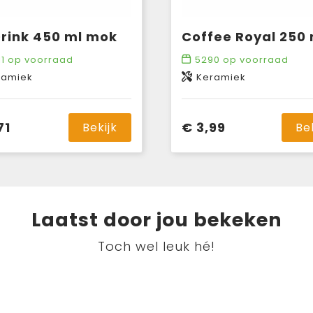
rink 450 ml mok
11
op voorraad
5290
op voorraad
ramiek
Keramiek
71
€ 3,99
Bekijk
Be
Laatst door jou bekeken
Toch wel leuk hé!