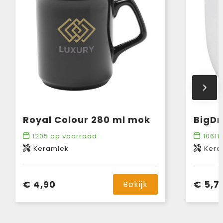
Royal Colour 280 ml mok
BigDr
1205
op voorraad
10611
Keramiek
Kera
€ 4,90
€ 5,7
Bekijk