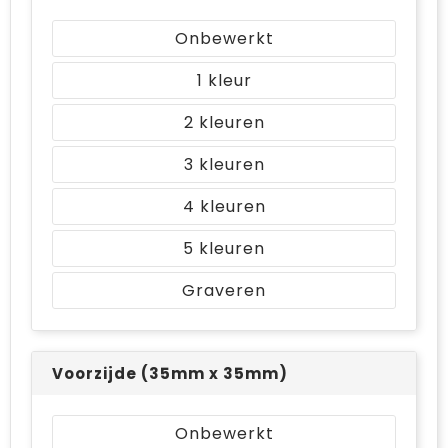
Bodywarmers
Jute tassen
Onbewerkt
Ondergoed en Sokken
Laptop hoezen en tassen
1
Ademhalingsbescherming
Schoudertassen
2
Tablettassen
3
4
5
Graveren
Voorzijde (35mm x 35mm)
Onbewerkt