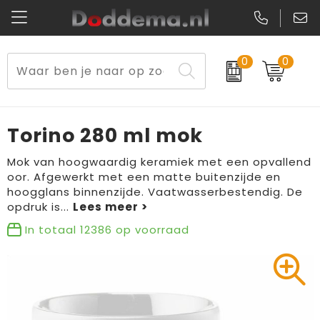
0
0
Paraplu's
Veiligheidsvesten en Veiligheidshesjes
Sweaters
Lunchtassen
Kerst
Reflecterende vesten
Polo's
Picknicktassen en manden
Torino 280 ml mok
Reisbenodigdheden
Schorten en Sloven
Kledingaccessoires
Opbergtassen
Mok van hoogwaardig keramiek met een opvallend
oor. Afgewerkt met een matte buitenzijde en
Aanstekers
Veiligheidssignalering en Verlichting
T-Shirts
Schoenentassen
hoogglans binnenzijde. Vaatwasserbestendig. De
opdruk is
...
Elektronica, Gadgets en USB
Gereedschap
Peuters en Baby's
Golftassen
In totaal
12386
op voorraad
Fitness
Handschoenen en Sjaals
Blazers
Aktetassen
Levensmiddelen
Gilets
Schoenen
Duffeltassen
Bidons en Sportflessen
Schoenen
Gilets
Draagtassen