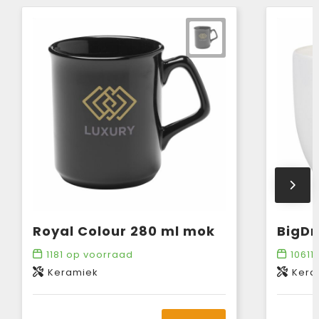
Royal Colour 280 ml mok
BigDr
1181
op voorraad
10611
Keramiek
Kera