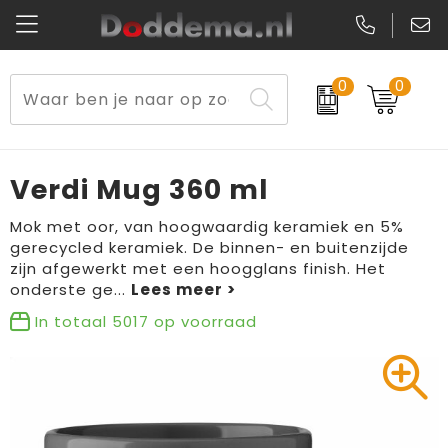
0
0
Paraplu's
Veiligheidsvesten en Veiligheidshesjes
Sweaters
Lunchtassen
Kerst
Reflecterende vesten
Polo's
Picknicktassen en manden
Verdi Mug 360 ml
Reisbenodigdheden
Schorten en Sloven
Kledingaccessoires
Opbergtassen
Mok met oor, van hoogwaardig keramiek en 5%
gerecycled keramiek. De binnen- en buitenzijde
Aanstekers
Veiligheidssignalering en Verlichting
T-Shirts
Schoenentassen
zijn afgewerkt met een hoogglans finish. Het
onderste ge
...
Elektronica, Gadgets en USB
Gereedschap
Peuters en Baby's
Golftassen
In totaal
5017
op voorraad
Fitness
Handschoenen en Sjaals
Blazers
Aktetassen
Levensmiddelen
Gilets
Schoenen
Duffeltassen
Bidons en Sportflessen
Schoenen
Gilets
Draagtassen