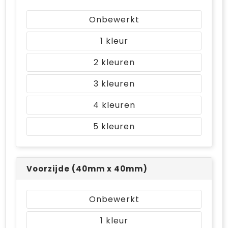
Bodywarmers
Jute tassen
Onbewerkt
Ondergoed en Sokken
Laptop hoezen en tassen
1
Ademhalingsbescherming
Schoudertassen
2
Tablettassen
3
4
5
Voorzijde (40mm x 40mm)
Onbewerkt
1