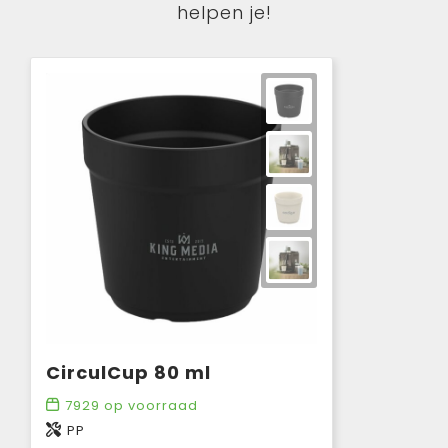
helpen je!
CirculCup 80 ml
7929
op voorraad
PP