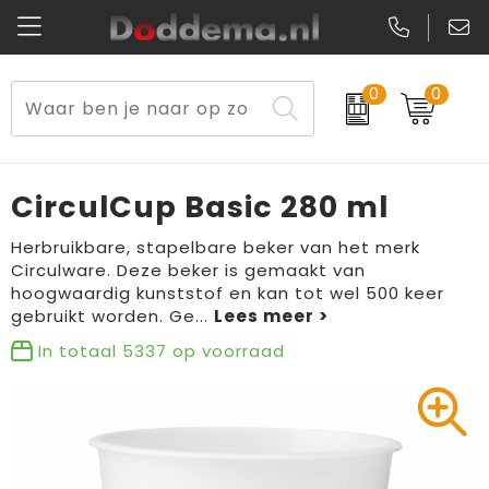
0
0
Paraplu's
Veiligheidsvesten en Veiligheidshesjes
Sweaters
Lunchtassen
Kerst
Reflecterende vesten
Polo's
Picknicktassen en manden
CirculCup Basic 280 ml
Reisbenodigdheden
Schorten en Sloven
Kledingaccessoires
Opbergtassen
Herbruikbare, stapelbare beker van het merk
Circulware. Deze beker is gemaakt van
Aanstekers
Veiligheidssignalering en Verlichting
T-Shirts
Schoenentassen
hoogwaardig kunststof en kan tot wel 500 keer
gebruikt worden. Ge
...
Elektronica, Gadgets en USB
Gereedschap
Peuters en Baby's
Golftassen
In totaal
5337
op voorraad
Fitness
Handschoenen en Sjaals
Blazers
Aktetassen
Levensmiddelen
Gilets
Schoenen
Duffeltassen
Bidons en Sportflessen
Schoenen
Gilets
Draagtassen