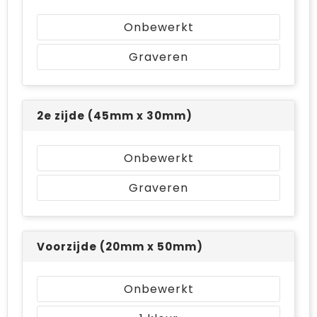
Bodywarmers
Jute tassen
Onbewerkt
Ondergoed en Sokken
Laptop hoezen en tassen
Graveren
Ademhalingsbescherming
Schoudertassen
Tablettassen
2e zijde (45mm x 30mm)
Onbewerkt
Graveren
Voorzijde (20mm x 50mm)
Onbewerkt