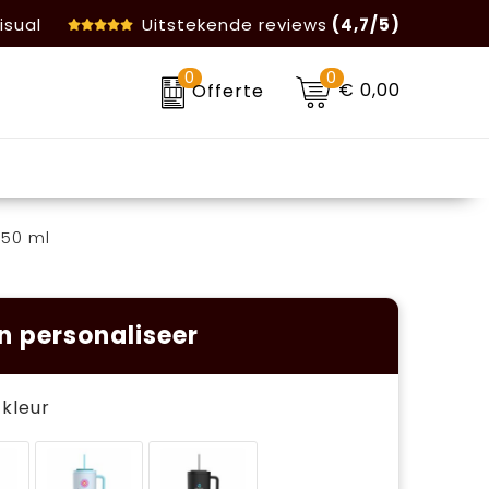
isual
Uitstekende reviews
(4,7/5)
0
0
€ 0,00
Offerte
50 ml
n personaliseer
e kleur