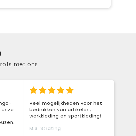
n
trots met ons
ingo-
Veel mogelijkheden voor het
r onze
bedrukken van artikelen,
werkkleding en sportkleding!
euzen.
M.S. Strating