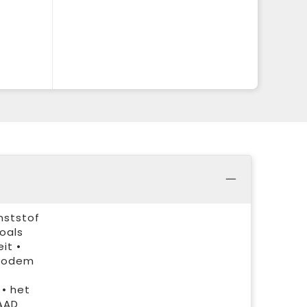
nststof
oals
it •
pbodem
• het
AAD