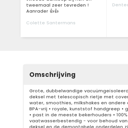
Dente
tweemaal zeer tevreden !
Aanrader 👍👍
Colette Santermans
Omschrijving
Grote, dubbelwandige vacuümgeïsoleerde
deksel met telescopisch rietje met cover
water, smoothies, milkshakes en andere d
BPA-vrij • royale, kunststof handgreep • 
• past in de meeste bekerhouders • 100% le
vaatwasserbestendig - voor behoud van
deksel en de demontabele onderdelen zi