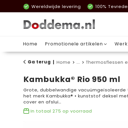
Wereldwijde levering
100% Tevrede
Home
Promotionele artikelen
Werk
Ga terug
|
Home
...
Thermosflessen 
Kambukka® Rio 950 ml
Grote, dubbelwandige vacuümgeïsoleerde t
het merk Kambukka® • kunststof deksel met
cover en afslui…
In totaal
275
op voorraad