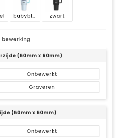
el
babyblauw
zwart
je bewerking
rzijde (50mm x 50mm)
Onbewerkt
Graveren
ijde (50mm x 50mm)
Onbewerkt