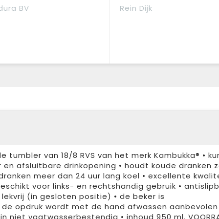
dura BV
Rein Dijk
 tumbler van 18/8 RVS van het merk Kambukka® • ku
 en afsluitbare drinkopening • houdt koude dranken z
ranken meer dan 24 uur lang koel • excellente kwalite
geschikt voor links- en rechtshandig gebruik • antisli
kvrij (in gesloten positie) • de beker is
 de opdruk wordt met de hand afwassen aanbevolen 
jn niet vaatwasserbestendig • inhoud 950 ml. VOORR