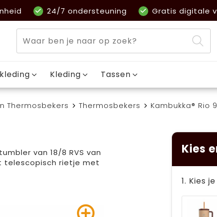
nheid
24/7 ondersteuning
Gratis digitale v
kleding
Kleding
Tassen
en Thermosbekers
Thermosbekers
Kambukka® Rio 9
Kies e
umbler van 18/8 RVS van
 telescopisch rietje met
1. Kies j