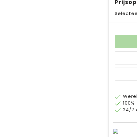
Prijso
Selectee
Werel
100%
24/7 