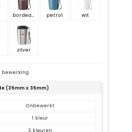
e
bordeaux
petrol
wit
t
zilver
je bewerking
jde (35mm x 35mm)
Onbewerkt
1
2