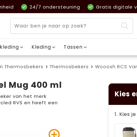
nheid
24/7 ondersteuning
Gratis digitale v
kleding
Kleding
Tassen
en Thermosbekers
Thermosbekers
Wooosh RCS Var
el Mug 400 ml
Kies e
beker van het merk
cled RVS en heeft een
1. Kies j