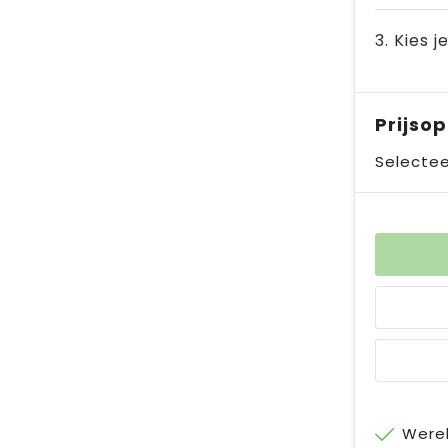
3. Kies j
Prijso
Selectee
Werel