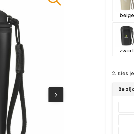
beig
zwar
2. Kies 
2e zi