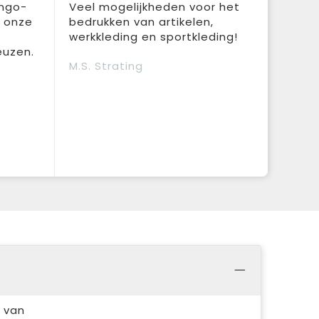
ingo-
Veel mogelijkheden voor het
r onze
bedrukken van artikelen,
werkkleding en sportkleding!
euzen.
M.S. Strating
 van