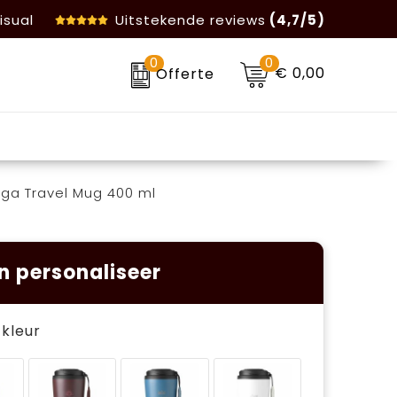
isual
Uitstekende reviews
(4,7/5)
0
0
€ 0,00
Offerte
ga Travel Mug 400 ml
n personaliseer
e kleur