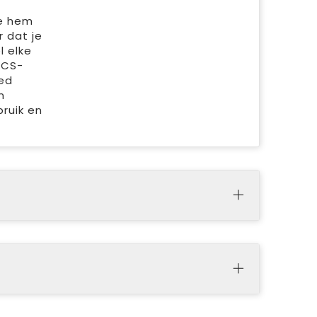
je hem
 dat je
l elke
RCS-
led
n
ruik en