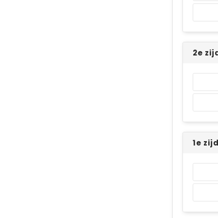
2e zi
1e zi