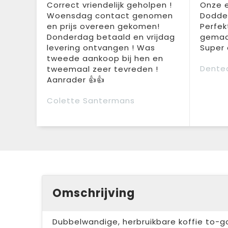
Correct vriendelijk geholpen !
Onze e
Woensdag contact genomen
Doddem
en prijs overeen gekomen!
Perfek
Donderdag betaald en vrijdag
gemaak
levering ontvangen ! Was
Super 
tweede aankoop bij hen en
Dente
tweemaal zeer tevreden !
Aanrader 👍👍
Colette Santermans
Omschrijving
Dubbelwandige, herbruikbare koffie to-