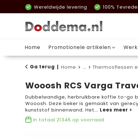
Wereldwijde levering
100% Tevrede
Home
Promotionele artikelen
Werk
Ga terug
|
Home
...
Thermosflessen 
Wooosh RCS Varga Trav
Dubbelwandige, herbruikbare koffie to-go 
Wooosh. Deze beker is gemaakt van gerecy
kunststof binnenwand. Het
...
In totaal
21346
op voorraad