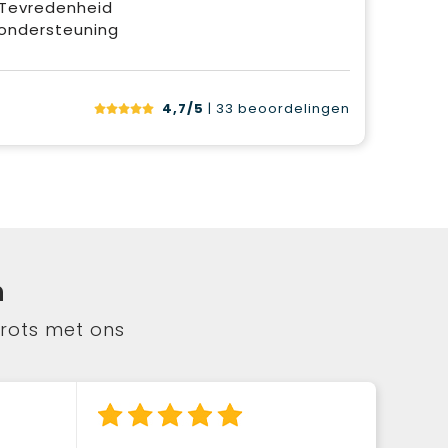
 Tevredenheid
ondersteuning
4,7/5
| 33
beoordelingen
n
trots met ons