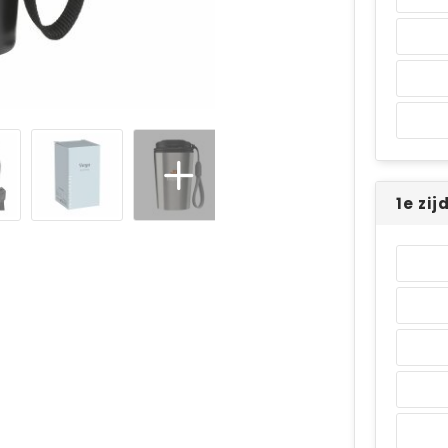
1e zi