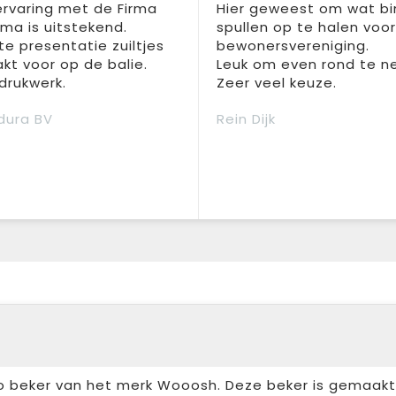
rvaring met de Firma
Hier geweest om wat b
a is uitstekend.
spullen op te halen voo
te presentatie zuiltjes
bewonersvereniging.
t voor op de balie.
Leuk om even rond te n
drukwerk.
Zeer veel keuze.
dura BV
Rein Dijk
go beker van het merk Wooosh. Deze beker is gemaakt