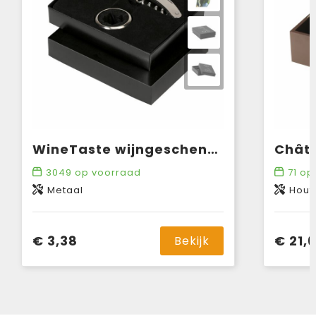
WineTaste wijngeschenkset
3049
op voorraad
71
op 
Metaal
Hout
€ 3,38
€ 21,
Bekijk