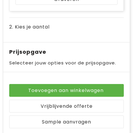
Bodywarmers
Jute tassen
Ondergoed en Sokken
Laptop hoezen en tassen
2. Kies je aantal
Ademhalingsbescherming
Schoudertassen
Tablettassen
Prijsopgave
Selecteer jouw opties voor de prijsopgave.
Toevoegen aan winkelwagen
Vrijblijvende offerte
Sample aanvragen