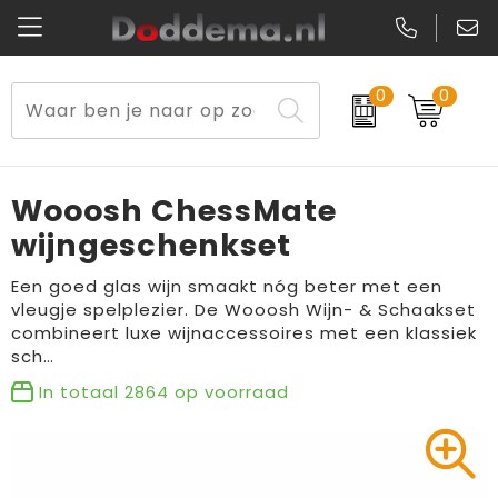
0
0
Paraplu's
Veiligheidsvesten en Veiligheidshesjes
Sweaters
Lunchtassen
Kerst
Reflecterende vesten
Polo's
Picknicktassen en manden
Wooosh ChessMate
Reisbenodigdheden
Schorten en Sloven
Kledingaccessoires
Opbergtassen
wijngeschenkset
Aanstekers
Veiligheidssignalering en Verlichting
T-Shirts
Schoenentassen
Een goed glas wijn smaakt nóg beter met een
vleugje spelplezier. De Wooosh Wijn- & Schaakset
combineert luxe wijnaccessoires met een klassiek
Elektronica, Gadgets en USB
Gereedschap
Peuters en Baby's
Golftassen
sch…
Fitness
Handschoenen en Sjaals
Blazers
Aktetassen
In totaal
2864
op voorraad
Levensmiddelen
Gilets
Schoenen
Duffeltassen
Bidons en Sportflessen
Schoenen
Gilets
Draagtassen