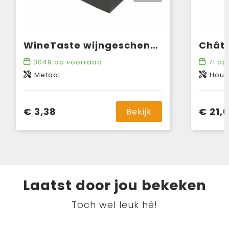
WineTaste wijngeschenkset
3049
op voorraad
71
op 
Metaal
Hout
€ 3,38
€ 21,
Bekijk
Laatst door jou bekeken
Toch wel leuk hé!