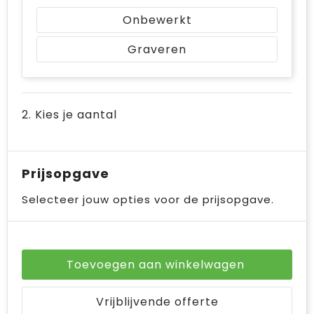
Bodywarmers
Jute tassen
Onbewerkt
Ondergoed en Sokken
Laptop hoezen en tassen
Graveren
Ademhalingsbescherming
Schoudertassen
Tablettassen
2. Kies je aantal
Prijsopgave
Selecteer jouw opties voor de prijsopgave.
Toevoegen aan winkelwagen
Vrijblijvende offerte