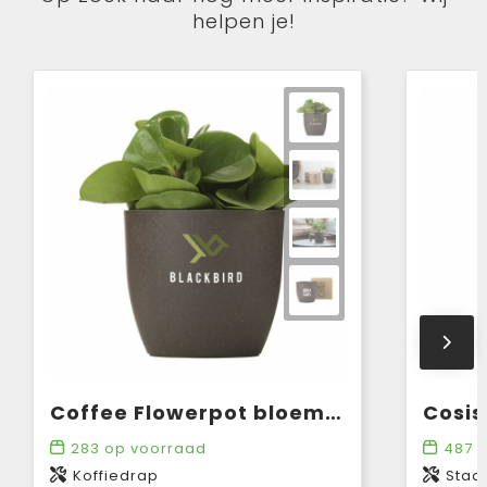
helpen je!
Coffee Flowerpot bloempot
283
op voorraad
487
o
Koffiedrap
Staal