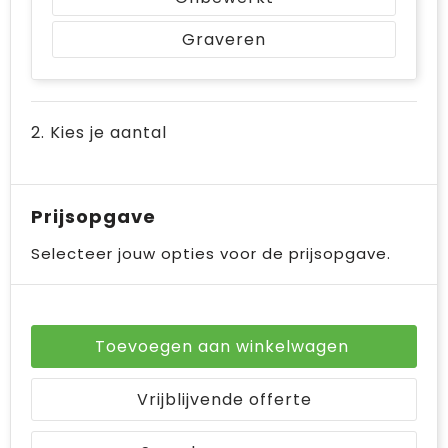
Bodywarmers
Jute tassen
Graveren
Ondergoed en Sokken
Laptop hoezen en tassen
Ademhalingsbescherming
Schoudertassen
2. Kies je aantal
Tablettassen
Prijsopgave
Selecteer jouw opties voor de prijsopgave.
Toevoegen aan winkelwagen
Vrijblijvende offerte