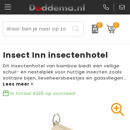
0
0
Paraplu's
Veiligheidsvesten en Veiligheidshesjes
Sweaters
Lunchtassen
Kerst
Reflecterende vesten
Polo's
Picknicktassen en manden
Insect Inn insectenhotel
Reisbenodigdheden
Schorten en Sloven
Kledingaccessoires
Opbergtassen
Dit insectenhotel van bamboe biedt een veilige
schuil- en nestelplek voor nuttige insecten zoals
Aanstekers
Veiligheidssignalering en Verlichting
T-Shirts
Schoenentassen
solitaire bijen, lieveheersbeestjes en gaasvliegen
...
Elektronica, Gadgets en USB
Gereedschap
Peuters en Baby's
Golftassen
In totaal
4220
op voorraad
Fitness
Handschoenen en Sjaals
Blazers
Aktetassen
Levensmiddelen
Gilets
Schoenen
Duffeltassen
Bidons en Sportflessen
Schoenen
Gilets
Draagtassen