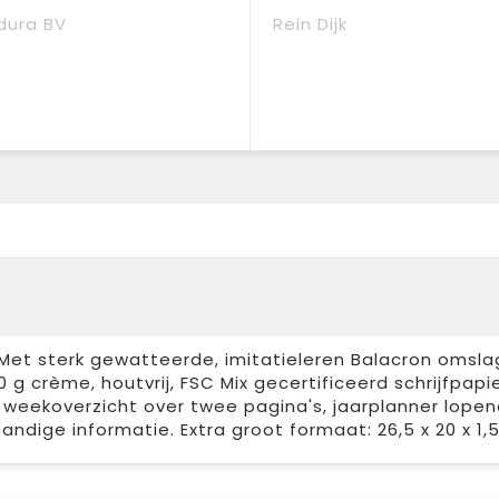
dura BV
Rein Dijk
. Met sterk gewatteerde, imitatieleren Balacron omsl
0 g crème, houtvrij, FSC Mix gecertificeerd schrijfpapie
weekoverzicht over twee pagina's, jaarplanner lopen
ndige informatie. Extra groot formaat: 26,5 x 20 x 1,