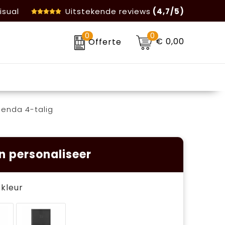
isual
Uitstekende reviews
(4,7/5)
0
0
€ 0,00
Offerte
enda 4-talig
n personaliseer
e kleur