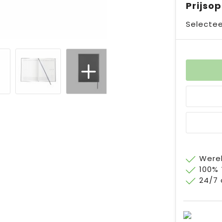
Prijso
Selectee
Werel
100%
24/7 