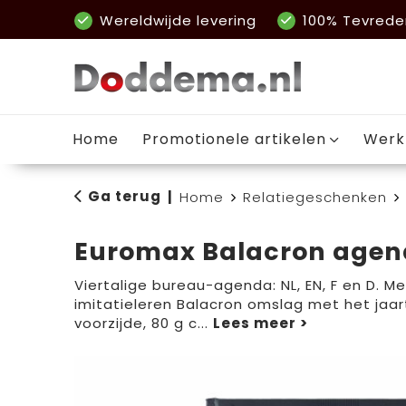
Wereldwijde levering
100% Tevrede
Home
Promotionele artikelen
Werk
Ga terug
|
Home
Relatiegeschenken
Euromax Balacron agend
Viertalige bureau-agenda: NL, EN, F en D. M
imitatieleren Balacron omslag met het jaart
voorzijde, 80 g c
...