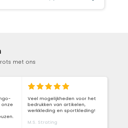
n
trots met ons
ingo-
Veel mogelijkheden voor het
r onze
bedrukken van artikelen,
werkkleding en sportkleding!
euzen.
M.S. Strating