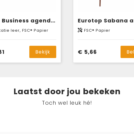
Euro Business agenda 6-talig
tatie leer, FSC® Papier
FSC® Papier
81
€ 5,66
Bekijk
Be
Laatst door jou bekeken
Toch wel leuk hé!