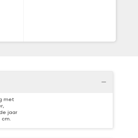
ag met
r,
de jaar
5 cm.