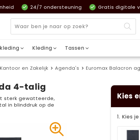
nheid
24/7 ondersteuning
Gratis digitale v
kleding
Kleding
Tassen
Kantoor en Zakelijk
Agenda's
Euromax Balacron ag
a 4-talig
Kies e
et sterk gewatteerde,
al in blinddruk op de
1. Kies j