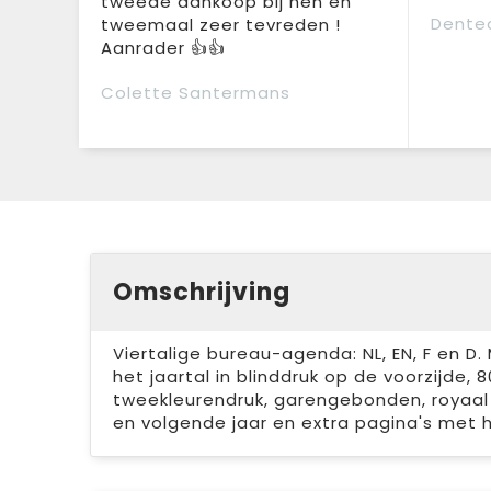
tweede aankoop bij hen en
Dente
tweemaal zeer tevreden !
Aanrader 👍👍
Colette Santermans
Omschrijving
Viertalige bureau-agenda: NL, EN, F en D
het jaartal in blinddruk op de voorzijde, 8
tweekleurendruk, garengebonden, royaal 
en volgende jaar en extra pagina's met ha