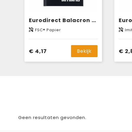
Eurodirect Balacron agenda 4-talig
FSC® Papier
Imi
€ 4,17
€ 2,
Bekijk
Geen resultaten gevonden.