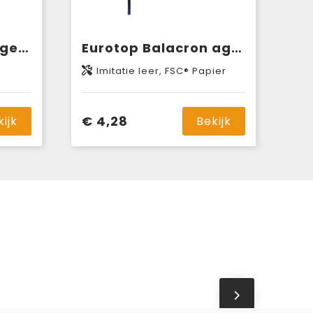
Eurotop Sabana agenda 6-talig
Eurotop Balacron agenda 6-talig
Imitatie leer, FSC® Papier
€ 4,28
kijk
Bekijk