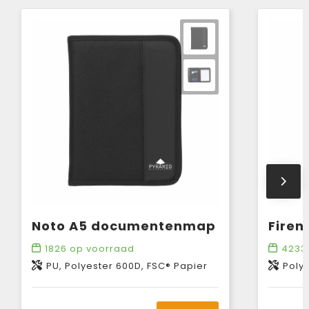
Noto A5 documentenmap
1826
op voorraad
4233
PU, Polyester 600D, FSC® Papier
Poly