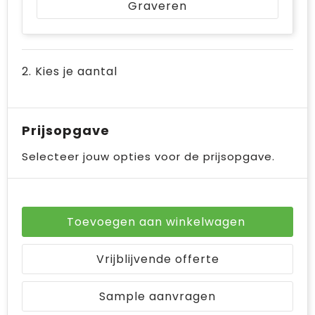
Graveren
Bodywarmers
Jute tassen
Ondergoed en Sokken
Laptop hoezen en tassen
2. Kies je aantal
Ademhalingsbescherming
Schoudertassen
Tablettassen
Prijsopgave
Selecteer jouw opties voor de prijsopgave.
Toevoegen aan winkelwagen
Vrijblijvende offerte
Sample aanvragen