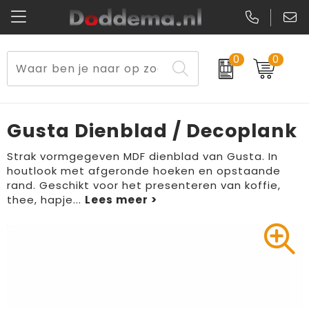
0
0
Paraplu's
Veiligheidsvesten en Veiligheidshesjes
Sweaters
Lunchtassen
Kerst
Reflecterende vesten
Polo's
Picknicktassen en manden
Gusta Dienblad / Decoplank
Reisbenodigdheden
Schorten en Sloven
Kledingaccessoires
Opbergtassen
Strak vormgegeven MDF dienblad van Gusta. In
houtlook met afgeronde hoeken en opstaande
Aanstekers
Veiligheidssignalering en Verlichting
T-Shirts
Schoenentassen
rand. Geschikt voor het presenteren van koffie,
thee, hapje
...
Elektronica, Gadgets en USB
Gereedschap
Peuters en Baby's
Golftassen
Fitness
Handschoenen en Sjaals
Blazers
Aktetassen
Levensmiddelen
Gilets
Schoenen
Duffeltassen
Bidons en Sportflessen
Schoenen
Gilets
Draagtassen