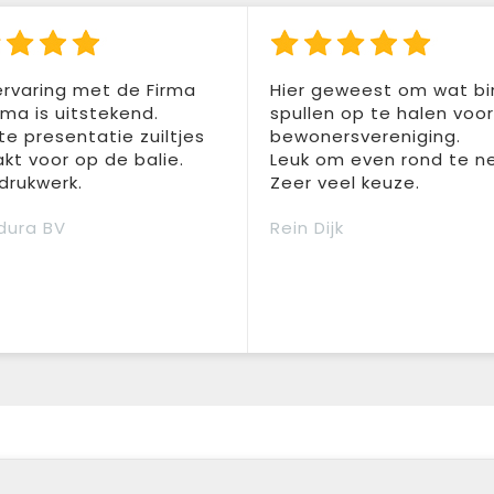
rvaring met de Firma
Hier geweest om wat b
a is uitstekend.
spullen op te halen voo
te presentatie zuiltjes
bewonersvereniging.
t voor op de balie.
Leuk om even rond te n
drukwerk.
Zeer veel keuze.
dura BV
Rein Dijk