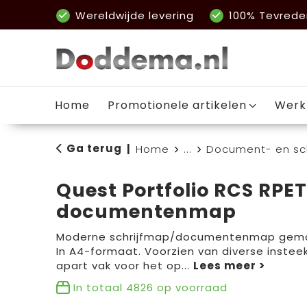
Wereldwijde levering
100% Tevrede
Home
Promotionele artikelen
Werk
Ga terug
|
Home
...
Document- en sc
Quest Portfolio RCS RPE
documentenmap
Moderne schrijfmap/documentenmap gemaa
In A4-formaat. Voorzien van diverse inste
apart vak voor het op
...
In totaal
4826
op voorraad