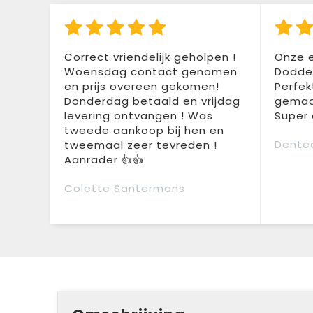
Correct vriendelijk geholpen !
Onze e
Woensdag contact genomen
Doddem
en prijs overeen gekomen!
Perfek
Donderdag betaald en vrijdag
gemaak
levering ontvangen ! Was
Super 
tweede aankoop bij hen en
Dente
tweemaal zeer tevreden !
Aanrader 👍👍
Colette Santermans