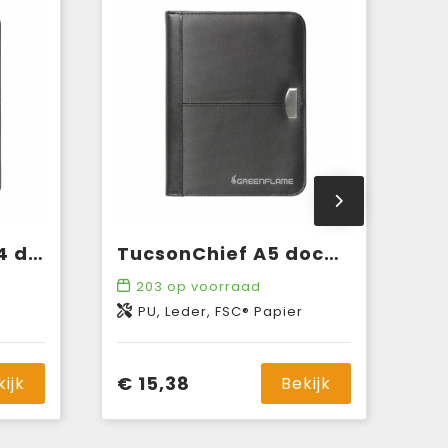
TucsonEmperor A4 documentenmap
TucsonChief A5 documentenmap
203
op voorraad
PU, Leder, FSC® Papier
€ 15,38
kijk
Bekijk