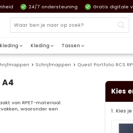
nheid
24/7 ondersteuning
Gratis digitale v
kleding
Kleding
Tassen
hrijfmappen
Schrijfmappen
Quest Portfolio RCS 
T A4
Kies e
kt van RPET-materiaal.
ekvakken, waaronder een
1. Kies j