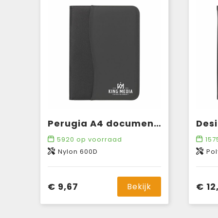
Perugia A4 documentenmap
5920
op voorraad
157
Nylon 600D
Pol
€ 9,67
€ 12
Bekijk