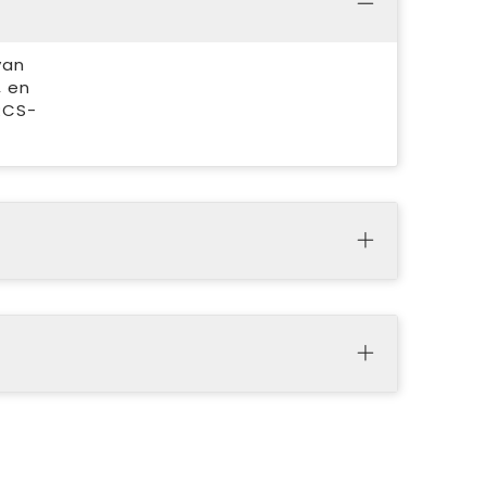
van
, en
 RCS-