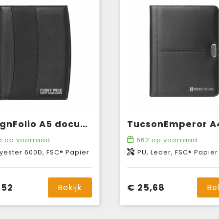
DesignFolio A5 documentenmap
5
op voorraad
662
op voorraad
yester 600D, FSC® Papier
PU, Leder, FSC® Papier
,52
€ 25,68
Bekijk
Be