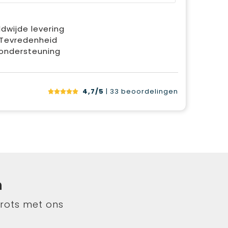
dwijde levering
 Tevredenheid
ondersteuning
4,7/5
| 33
beoordelingen
n
trots met ons