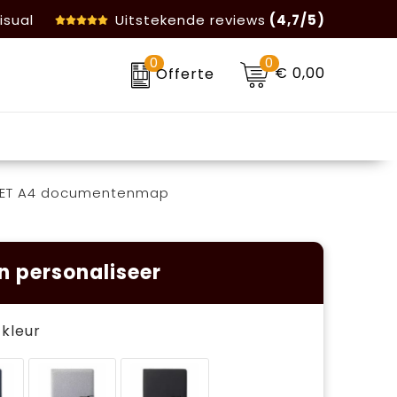
isual
Uitstekende reviews
(4,7/5)
0
0
€ 0,00
Offerte
RPET A4 documentenmap
n personaliseer
e kleur