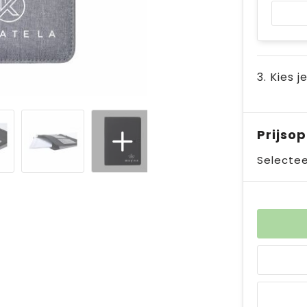
3. Kies j
Prijso
Selectee