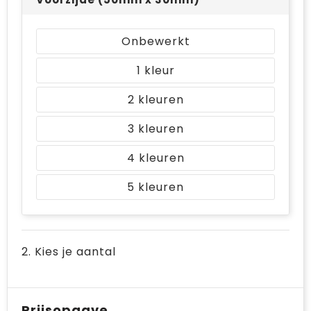
Bodywarmers
Jute tassen
Onbewerkt
Ondergoed en Sokken
Laptop hoezen en tassen
1
Ademhalingsbescherming
Schoudertassen
2
Tablettassen
3
4
5
2. Kies je aantal
Prijsopgave