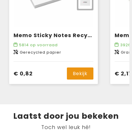
Memo Sticky Notes Recycled Paper memoblokje
5814
op voorraad
3926
Gerecycled papier
Gras
€ 0,82
€ 2,17
Bekijk
Laatst door jou bekeken
Toch wel leuk hé!