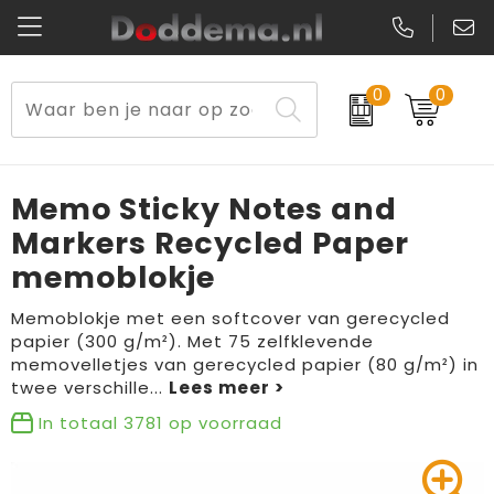
0
0
Paraplu's
Veiligheidsvesten en Veiligheidshesjes
Sweaters
Lunchtassen
Kerst
Reflecterende vesten
Polo's
Picknicktassen en manden
Memo Sticky Notes and
Reisbenodigdheden
Schorten en Sloven
Kledingaccessoires
Opbergtassen
Markers Recycled Paper
memoblokje
Aanstekers
Veiligheidssignalering en Verlichting
T-Shirts
Schoenentassen
Memoblokje met een softcover van gerecycled
Elektronica, Gadgets en USB
Gereedschap
Peuters en Baby's
Golftassen
papier (300 g/m²). Met 75 zelfklevende
memovelletjes van gerecycled papier (80 g/m²) in
Fitness
Handschoenen en Sjaals
Blazers
Aktetassen
twee verschille
...
In totaal
3781
op voorraad
Levensmiddelen
Gilets
Schoenen
Duffeltassen
Bidons en Sportflessen
Schoenen
Gilets
Draagtassen