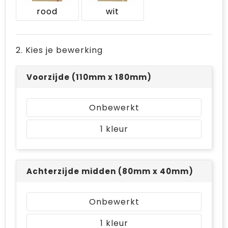
Bodywarmers
Jute tassen
rood
wit
Ondergoed en Sokken
Laptop hoezen en tassen
2. Kies je bewerking
Ademhalingsbescherming
Schoudertassen
Voorzijde (110mm x 180mm)
Tablettassen
Onbewerkt
1
Achterzijde midden (80mm x 40mm)
Onbewerkt
1