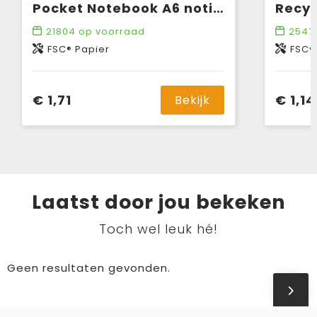
Pocket Notebook A6 notitieboek
21804
op voorraad
2547
FSC® Papier
FSC®
€ 1,71
€ 1,14
Bekijk
Laatst door jou bekeken
Toch wel leuk hé!
Geen resultaten gevonden.