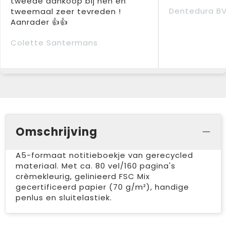
tweede aankoop bij hen en
Dentedura B
tweemaal zeer tevreden !
Aanrader 👍👍
Colette Santermans
Omschrijving
A5-formaat notitieboekje van gerecycled
materiaal. Met ca. 80 vel/160 pagina's
crèmekleurig, gelinieerd FSC Mix
gecertificeerd papier (70 g/m²), handige
penlus en sluitelastiek.