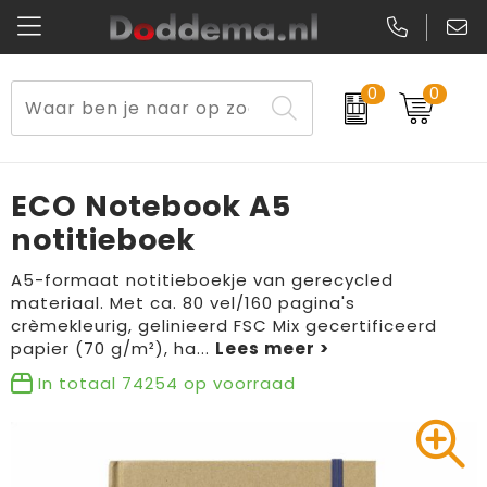
0
0
Paraplu's
Veiligheidsvesten en Veiligheidshesjes
Sweaters
Lunchtassen
Kerst
Reflecterende vesten
Polo's
Picknicktassen en manden
ECO Notebook A5
Reisbenodigdheden
Schorten en Sloven
Kledingaccessoires
Opbergtassen
notitieboek
Aanstekers
Veiligheidssignalering en Verlichting
T-Shirts
Schoenentassen
A5-formaat notitieboekje van gerecycled
materiaal. Met ca. 80 vel/160 pagina's
crèmekleurig, gelinieerd FSC Mix gecertificeerd
Elektronica, Gadgets en USB
Gereedschap
Peuters en Baby's
Golftassen
papier (70 g/m²), ha
...
Fitness
Handschoenen en Sjaals
Blazers
Aktetassen
In totaal
74254
op voorraad
Levensmiddelen
Gilets
Schoenen
Duffeltassen
Bidons en Sportflessen
Schoenen
Gilets
Draagtassen