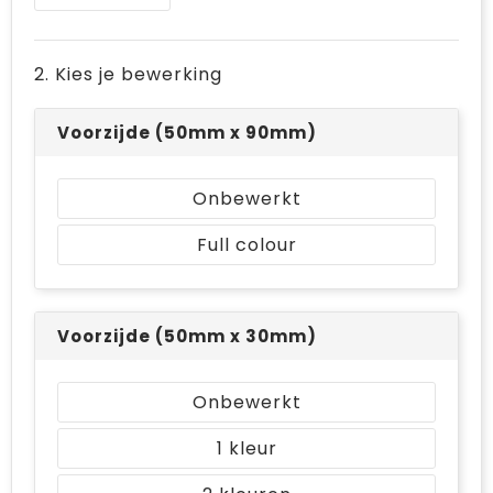
Bodywarmers
Jute tassen
Ondergoed en Sokken
Laptop hoezen en tassen
2. Kies je bewerking
Ademhalingsbescherming
Schoudertassen
Voorzijde (50mm x 90mm)
Tablettassen
Onbewerkt
Full colour
Voorzijde (50mm x 30mm)
Onbewerkt
1