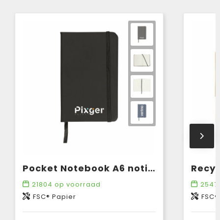
Pocket Notebook A6 notitieboek
21804
op voorraad
2547
FSC® Papier
FSC®