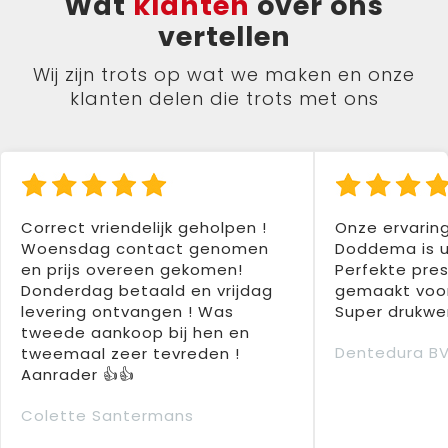
Wat
klanten
over ons
vertellen
Wij zijn trots op wat we maken en onze
klanten delen die trots met ons
Correct vriendelijk geholpen !
Onze ervarin
Woensdag contact genomen
Doddema is u
en prijs overeen gekomen!
Perfekte pres
Donderdag betaald en vrijdag
gemaakt voor
levering ontvangen ! Was
Super drukwer
tweede aankoop bij hen en
Dentedura B
tweemaal zeer tevreden !
Aanrader 👍👍
Colette Santermans