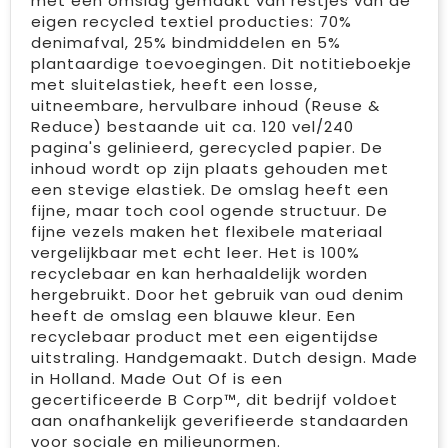
met een omslag gemaakt van restjes van de
eigen recycled textiel producties: 70%
denimafval, 25% bindmiddelen en 5%
plantaardige toevoegingen. Dit notitieboekje
met sluitelastiek, heeft een losse,
uitneembare, hervulbare inhoud (Reuse &
Reduce) bestaande uit ca. 120 vel/240
pagina's gelinieerd, gerecycled papier. De
inhoud wordt op zijn plaats gehouden met
een stevige elastiek. De omslag heeft een
fijne, maar toch cool ogende structuur. De
fijne vezels maken het flexibele materiaal
vergelijkbaar met echt leer. Het is 100%
recyclebaar en kan herhaaldelijk worden
hergebruikt. Door het gebruik van oud denim
heeft de omslag een blauwe kleur. Een
recyclebaar product met een eigentijdse
uitstraling. Handgemaakt. Dutch design. Made
in Holland. Made Out Of is een
gecertificeerde B Corp™, dit bedrijf voldoet
aan onafhankelijk geverifieerde standaarden
voor sociale en milieunormen.