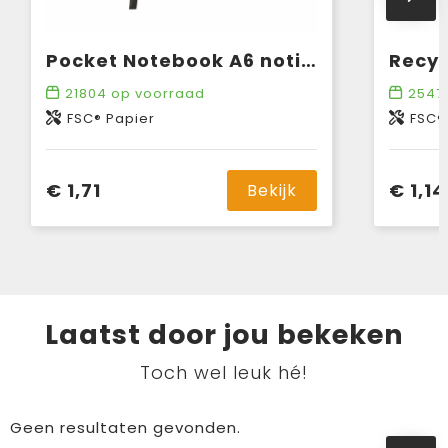
Pocket Notebook A6 notitieboek
21804
op voorraad
2547
FSC® Papier
FSC®
€ 1,71
€ 1,14
Bekijk
Laatst door jou bekeken
Toch wel leuk hé!
Geen resultaten gevonden.