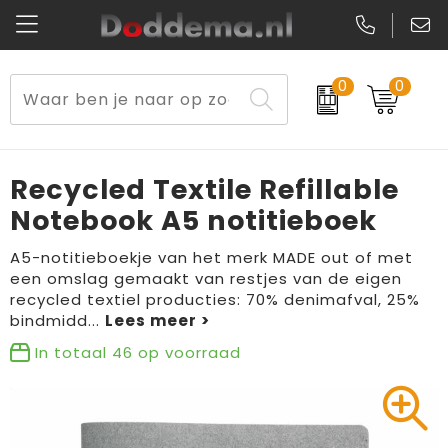
0
0
Paraplu's
Veiligheidsvesten en Veiligheidshesjes
Sweaters
Lunchtassen
Kerst
Reflecterende vesten
Polo's
Picknicktassen en manden
Recycled Textile Refillable
Reisbenodigdheden
Schorten en Sloven
Kledingaccessoires
Opbergtassen
Notebook A5 notitieboek
Aanstekers
Veiligheidssignalering en Verlichting
T-Shirts
Schoenentassen
A5-notitieboekje van het merk MADE out of met
een omslag gemaakt van restjes van de eigen
recycled textiel producties: 70% denimafval, 25%
Elektronica, Gadgets en USB
Gereedschap
Peuters en Baby's
Golftassen
bindmidd
...
Fitness
Handschoenen en Sjaals
Blazers
Aktetassen
In totaal
46
op voorraad
Levensmiddelen
Gilets
Schoenen
Duffeltassen
Bidons en Sportflessen
Schoenen
Gilets
Draagtassen