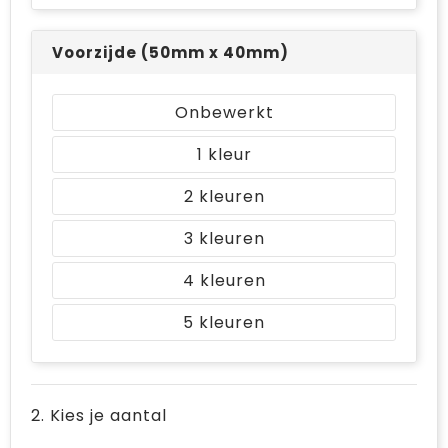
Bodywarmers
Jute tassen
Voorzijde (50mm x 40mm)
Ondergoed en Sokken
Laptop hoezen en tassen
Ademhalingsbescherming
Schoudertassen
Onbewerkt
Tablettassen
1
2
3
4
5
2. Kies je aantal