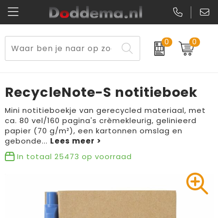
0
0
Paraplu's
Veiligheidsvesten en Veiligheidshesjes
Sweaters
Lunchtassen
Kerst
Reflecterende vesten
Polo's
Picknicktassen en manden
RecycleNote-S notitieboek
Reisbenodigdheden
Schorten en Sloven
Kledingaccessoires
Opbergtassen
Mini notitieboekje van gerecycled materiaal, met
ca. 80 vel/160 pagina's crèmekleurig, gelinieerd
Aanstekers
Veiligheidssignalering en Verlichting
T-Shirts
Schoenentassen
papier (70 g/m²), een kartonnen omslag en
gebonde
...
Elektronica, Gadgets en USB
Gereedschap
Peuters en Baby's
Golftassen
In totaal
25473
op voorraad
Fitness
Handschoenen en Sjaals
Blazers
Aktetassen
Levensmiddelen
Gilets
Schoenen
Duffeltassen
Bidons en Sportflessen
Schoenen
Gilets
Draagtassen