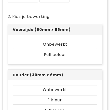
Bodywarmers
Jute tassen
Ondergoed en Sokken
Laptop hoezen en tassen
2. Kies je bewerking
Ademhalingsbescherming
Schoudertassen
Voorzijde (60mm x 95mm)
Tablettassen
Onbewerkt
Full colour
Houder (30mm x 6mm)
Onbewerkt
1