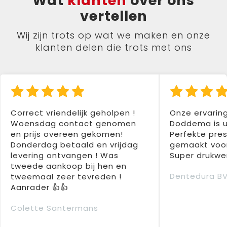
Wat
klanten
over ons
vertellen
Wij zijn trots op wat we maken en onze
klanten delen die trots met ons
Correct vriendelijk geholpen !
Onze ervarin
Woensdag contact genomen
Doddema is u
en prijs overeen gekomen!
Perfekte pres
Donderdag betaald en vrijdag
gemaakt voor
levering ontvangen ! Was
Super drukwer
tweede aankoop bij hen en
Dentedura B
tweemaal zeer tevreden !
Aanrader 👍👍
Colette Santermans