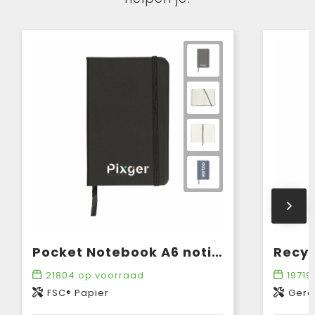
Pocket Notebook A6 notitieboek
21804
op voorraad
19719
FSC® Papier
Gere