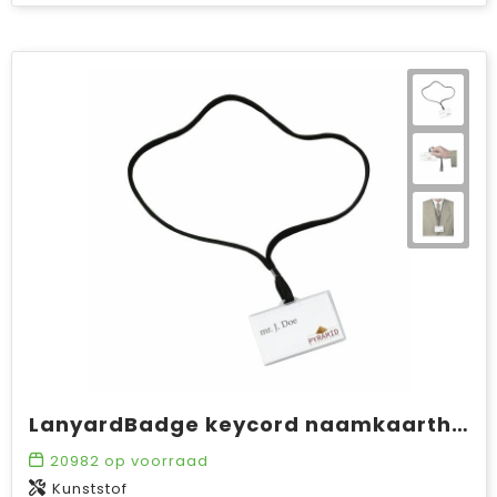
LanyardBadge keycord naamkaarthouder
20982
op voorraad
Kunststof