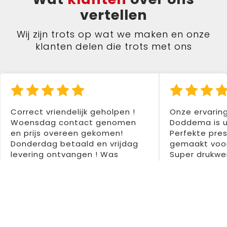
vertellen
Wij zijn trots op wat we maken en onze
klanten delen die trots met ons
Correct vriendelijk geholpen !
Onze ervarin
Woensdag contact genomen
Doddema is u
en prijs overeen gekomen!
Perfekte pres
Donderdag betaald en vrijdag
gemaakt voor
levering ontvangen ! Was
Super drukwer
tweede aankoop bij hen en
Dentedura B
tweemaal zeer tevreden !
Aanrader 👍👍
Colette Santermans