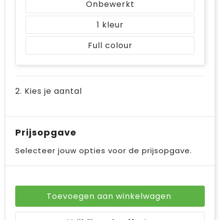
Onbewerkt
Bodywarmers
Jute tassen
1
Ondergoed en Sokken
Laptop hoezen en tassen
Full colour
Ademhalingsbescherming
Schoudertassen
Tablettassen
2. Kies je aantal
Prijsopgave
Selecteer jouw opties voor de prijsopgave.
Toevoegen aan winkelwagen