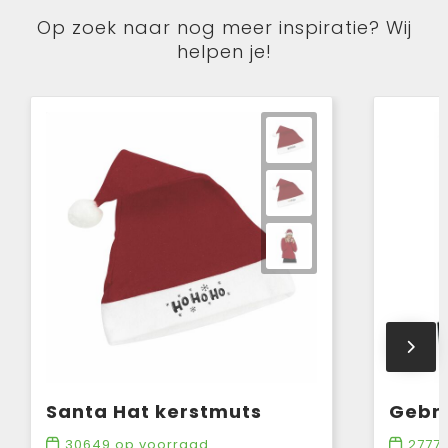
Op zoek naar nog meer inspiratie? Wij
helpen je!
Santa Hat kerstmuts
Gebre
30649
op voorraad
2777