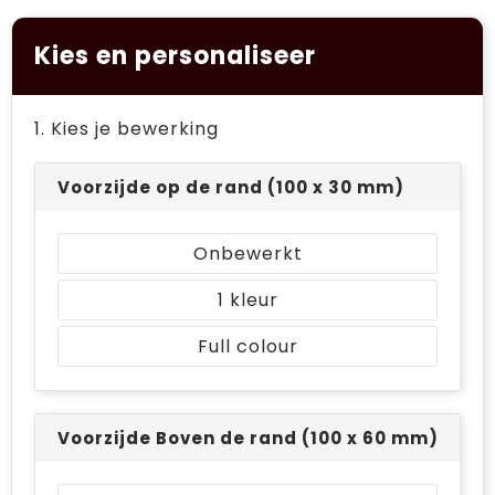
Sleutelhangers en Lanyards
Jassen
Jassen
Reistassen
Kies en personaliseer
Snoepgoed
Sweaters
Regenkleding
Koffers en Trolleys
Anti-stress
Regenkleding
Sporttassen
1. Kies je bewerking
Spellen voor binnen en buiten
Broeken en Rokken
Opvouwbare tassen
Voorzijde op de rand (100 x 30 mm)
Kinderen, Peuters en Baby's
Overalls
Boodschappentassen
Onbewerkt
Veiligheid, Auto en Fiets
T-Shirts
Toilettassen
1
Overhemden
Katoenen draagtassen
Full colour
Caps, Hoeden en Mutsen
Accessoires voor tassen
Kledingaccessoires
Strandtassen
Voorzijde Boven de rand (100 x 60 mm)
Vesten
Waterbestendige tassen