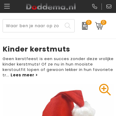
0
0
Paraplu's
Veiligheidsvesten en Veiligheidshesjes
Sweaters
Lunchtassen
Kerst
Reflecterende vesten
Polo's
Picknicktassen en manden
Kinder kerstmuts
Reisbenodigdheden
Schorten en Sloven
Kledingaccessoires
Opbergtassen
Geen kerstfeest is een succes zonder deze vrolijke
kinder kerstmuts! Of ze nu in hun mooiste
Aanstekers
Veiligheidssignalering en Verlichting
T-Shirts
Schoenentassen
kerstoutfit lopen of gewoon lekker in hun favoriete
tr
...
Elektronica, Gadgets en USB
Gereedschap
Peuters en Baby's
Golftassen
Fitness
Handschoenen en Sjaals
Blazers
Aktetassen
Levensmiddelen
Gilets
Schoenen
Duffeltassen
Bidons en Sportflessen
Schoenen
Gilets
Draagtassen