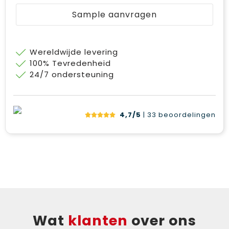
Bodywarmers
Jute tassen
Sample aanvragen
Ondergoed en Sokken
Laptop hoezen en tassen
Wereldwijde levering
Ademhalingsbescherming
Schoudertassen
100% Tevredenheid
24/7 ondersteuning
Tablettassen
4,7/5
| 33
beoordelingen
Wat
klanten
over ons