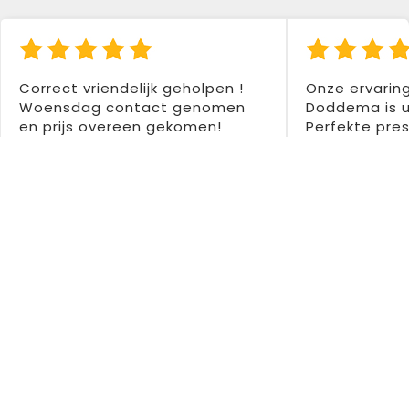
Correct vriendelijk geholpen !
Onze ervarin
Woensdag contact genomen
Doddema is u
en prijs overeen gekomen!
Perfekte pres
Donderdag betaald en vrijdag
gemaakt voor
levering ontvangen ! Was
Super drukwer
tweede aankoop bij hen en
Dentedura B
tweemaal zeer tevreden !
Aanrader 👍👍
Colette Santermans