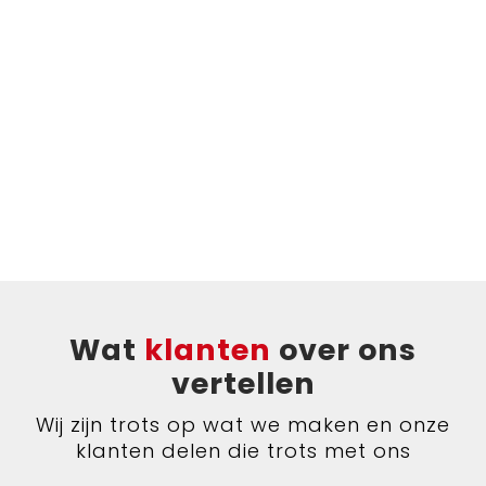
Bodywarmers
Jute tassen
Ondergoed en Sokken
Laptop hoezen en tassen
Ademhalingsbescherming
Schoudertassen
Tablettassen
Wat
klanten
over ons
vertellen
Wij zijn trots op wat we maken en onze
klanten delen die trots met ons