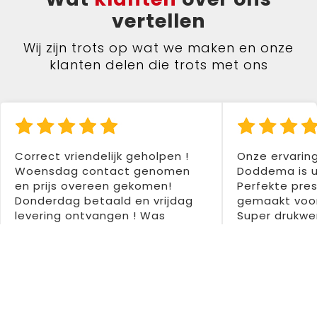
vertellen
Wij zijn trots op wat we maken en onze
klanten delen die trots met ons
Correct vriendelijk geholpen !
Onze ervarin
Woensdag contact genomen
Doddema is u
en prijs overeen gekomen!
Perfekte pres
Donderdag betaald en vrijdag
gemaakt voor
levering ontvangen ! Was
Super drukwer
tweede aankoop bij hen en
Dentedura B
tweemaal zeer tevreden !
Aanrader 👍👍
Colette Santermans