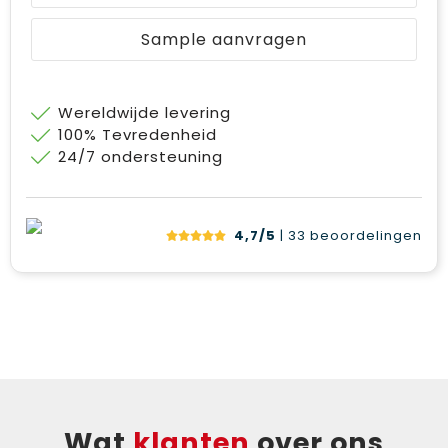
Bodywarmers
Jute tassen
Sample aanvragen
Ondergoed en Sokken
Laptop hoezen en tassen
Ademhalingsbescherming
Schoudertassen
Wereldwijde levering
100% Tevredenheid
Tablettassen
24/7 ondersteuning
4,7/5
| 33
beoordelingen
Wat
klanten
over ons