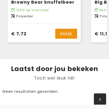
Browny Bear knuffelbeer
Big B
13313
op voorraad
6637
Polyester
Poly
€ 7,72
€ 11,1
Bekijk
Laatst door jou bekeken
Toch wel leuk hé!
Geen resultaten gevonden.