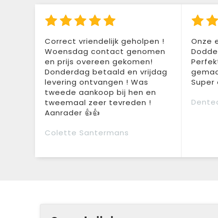
Correct vriendelijk geholpen !
Onze e
Woensdag contact genomen
Doddem
en prijs overeen gekomen!
Perfek
Donderdag betaald en vrijdag
gemaak
levering ontvangen ! Was
Super 
tweede aankoop bij hen en
Dente
tweemaal zeer tevreden !
Aanrader 👍👍
Colette Santermans