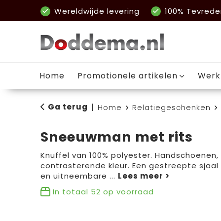
Wereldwijde levering
100% Tevrede
Home
Promotionele artikelen
Werk
Ga terug
|
Home
Relatiegeschenken
Sneeuwman met rits
Knuffel van 100% polyester. Handschoenen,
contrasterende kleur. Een gestreepte sjaal r
en uitneembare
...
In totaal
52
op voorraad