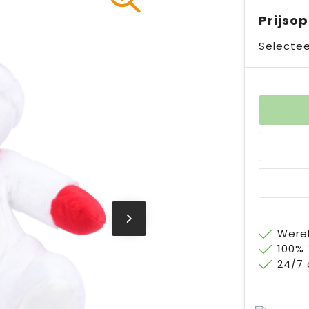
Prijso
Selectee
Werel
100%
24/7 