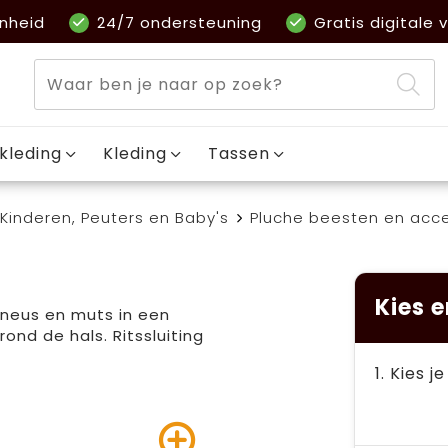
nheid
24/7 ondersteuning
Gratis digitale v
kleding
Kleding
Tassen
Kinderen, Peuters en Baby's
Pluche beesten en acce
Kies e
 neus en muts in een
ond de hals. Ritssluiting
1. Kies j