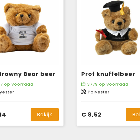
Browny Bear beer
Prof knuffelbeer
7
op voorraad
3779
op voorraad
yester
Polyester
,14
€ 8,52
Bekijk
Be