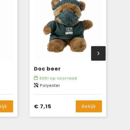
Doc beer
6051
op voorraad
Polyester
€ 7,15
kijk
Bekijk