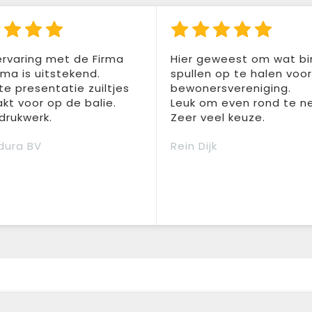
rvaring met de Firma
Hier geweest om wat b
a is uitstekend.
spullen op te halen voo
te presentatie zuiltjes
bewonersvereniging.
t voor op de balie.
Leuk om even rond te n
drukwerk.
Zeer veel keuze.
dura BV
Rein Dijk