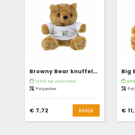
Browny Bear knuffelbeer
Big 
13313
op voorraad
669
Polyester
Pol
€ 7,72
€ 11
Bekijk