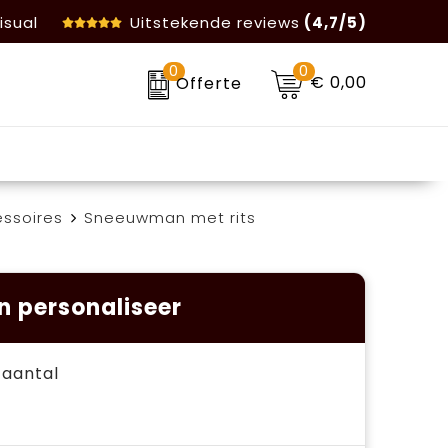
isual
Uitstekende reviews
(4,7/5)
0
0
€ 0,00
Offerte
ssoires
Sneeuwman met rits
n personaliseer
e aantal