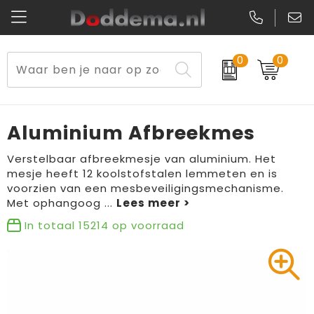
0
0
Paraplu's
Veiligheidsvesten en Veiligheidshesjes
Sweaters
Lunchtassen
Kerst
Reflecterende vesten
Polo's
Picknicktassen en manden
Aluminium Afbreekmes
Reisbenodigdheden
Schorten en Sloven
Kledingaccessoires
Opbergtassen
Verstelbaar afbreekmesje van aluminium. Het
mesje heeft 12 koolstofstalen lemmeten en is
Aanstekers
Veiligheidssignalering en Verlichting
T-Shirts
Schoenentassen
voorzien van een mesbeveiligingsmechanisme.
Met ophangoog
...
Elektronica, Gadgets en USB
Gereedschap
Peuters en Baby's
Golftassen
In totaal
15214
op voorraad
Fitness
Handschoenen en Sjaals
Blazers
Aktetassen
Levensmiddelen
Gilets
Schoenen
Duffeltassen
Bidons en Sportflessen
Schoenen
Gilets
Draagtassen