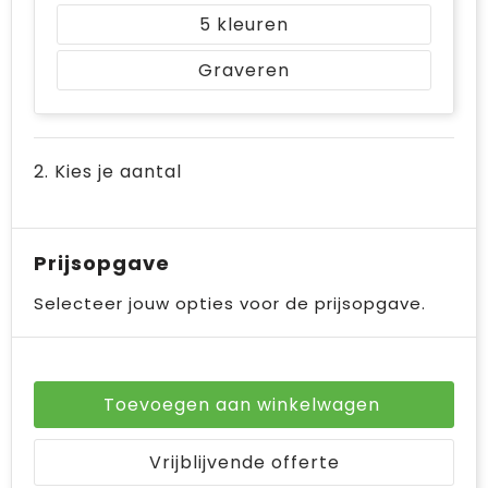
Bodywarmers
Jute tassen
5
Ondergoed en Sokken
Laptop hoezen en tassen
Graveren
Ademhalingsbescherming
Schoudertassen
Tablettassen
2. Kies je aantal
Prijsopgave
Selecteer jouw opties voor de prijsopgave.
Toevoegen aan winkelwagen
Vrijblijvende offerte