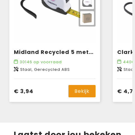
Midland Recycled 5 meter rolmaat
30146
op voorraad
4406
Staal, Gerecycled ABS
Staa
€ 3,94
€ 4,7
Bekijk
Laatst door jou bekeken