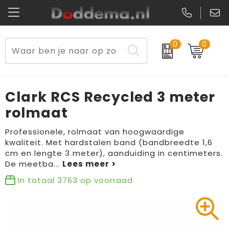
0
0
Paraplu's
Veiligheidsvesten en Veiligheidshesjes
Sweaters
Lunchtassen
Kerst
Reflecterende vesten
Polo's
Picknicktassen en manden
Clark RCS Recycled 3 meter
Reisbenodigdheden
Schorten en Sloven
Kledingaccessoires
Opbergtassen
rolmaat
Aanstekers
Veiligheidssignalering en Verlichting
T-Shirts
Schoenentassen
Professionele, rolmaat van hoogwaardige
kwaliteit. Met hardstalen band (bandbreedte 1,6
cm en lengte 3 meter), aanduiding in centimeters.
Elektronica, Gadgets en USB
Gereedschap
Peuters en Baby's
Golftassen
De meetba
...
Fitness
Handschoenen en Sjaals
Blazers
Aktetassen
In totaal
3763
op voorraad
Levensmiddelen
Gilets
Schoenen
Duffeltassen
Bidons en Sportflessen
Schoenen
Gilets
Draagtassen