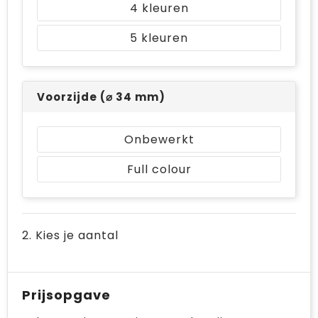
4
Bodywarmers
Jute tassen
5
Ondergoed en Sokken
Laptop hoezen en tassen
Ademhalingsbescherming
Schoudertassen
Voorzijde (⌀ 34 mm)
Tablettassen
Onbewerkt
Full colour
2. Kies je aantal
Prijsopgave