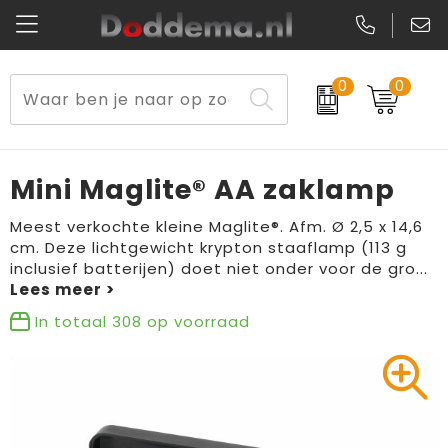
0
0
Paraplu's
Veiligheidsvesten en Veiligheidshesjes
Sweaters
Lunchtassen
Kerst
Reflecterende vesten
Polo's
Picknicktassen en manden
Mini Maglite® AA zaklamp
Reisbenodigdheden
Schorten en Sloven
Kledingaccessoires
Opbergtassen
Meest verkochte kleine Maglite®. Afm. Ø 2,5 x 14,6
cm. Deze lichtgewicht krypton staaflamp (113 g
Aanstekers
Veiligheidssignalering en Verlichting
T-Shirts
Schoenentassen
inclusief batterijen) doet niet onder voor de gro
...
Elektronica, Gadgets en USB
Gereedschap
Peuters en Baby's
Golftassen
In totaal
308
op voorraad
Fitness
Handschoenen en Sjaals
Blazers
Aktetassen
Levensmiddelen
Gilets
Schoenen
Duffeltassen
Bidons en Sportflessen
Schoenen
Gilets
Draagtassen