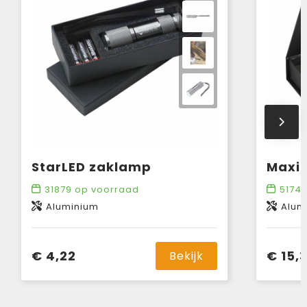
StarLED zaklamp
MaxiS
31879
op voorraad
5174
Aluminium
Alum
€ 4,22
€ 15,
Bekijk