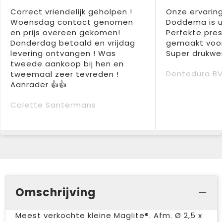
Correct vriendelijk geholpen !
Onze ervarin
Woensdag contact genomen
Doddema is u
en prijs overeen gekomen!
Perfekte pres
Donderdag betaald en vrijdag
gemaakt voor
levering ontvangen ! Was
Super drukwer
tweede aankoop bij hen en
Dentedura B
tweemaal zeer tevreden !
Aanrader 👍👍
Colette Santermans
Omschrijving
Meest verkochte kleine Maglite®. Afm. Ø 2,5 x