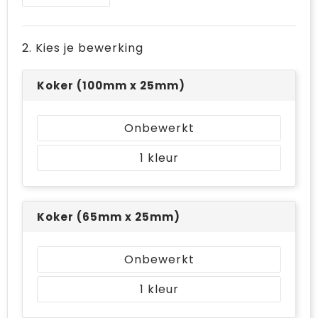
Bodywarmers
Jute tassen
Ondergoed en Sokken
Laptop hoezen en tassen
2. Kies je bewerking
Ademhalingsbescherming
Schoudertassen
Koker (100mm x 25mm)
Tablettassen
Onbewerkt
1
Koker (65mm x 25mm)
Onbewerkt
1