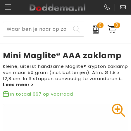
0
0
Paraplu's
Veiligheidsvesten en Veiligheidshesjes
Sweaters
Lunchtassen
Kerst
Reflecterende vesten
Polo's
Picknicktassen en manden
Mini Maglite® AAA zaklamp
Reisbenodigdheden
Schorten en Sloven
Kledingaccessoires
Opbergtassen
Kleine, uiterst handzame Maglite® krypton zaklamp
van maar 50 gram (incl. batterijen). Afm. Ø 1,8 x
Aanstekers
Veiligheidssignalering en Verlichting
T-Shirts
Schoenentassen
12,8 cm. In 3 stappen eenvoudig te veranderen i
...
Elektronica, Gadgets en USB
Gereedschap
Peuters en Baby's
Golftassen
In totaal
667
op voorraad
Fitness
Handschoenen en Sjaals
Blazers
Aktetassen
Levensmiddelen
Gilets
Schoenen
Duffeltassen
Bidons en Sportflessen
Schoenen
Gilets
Draagtassen