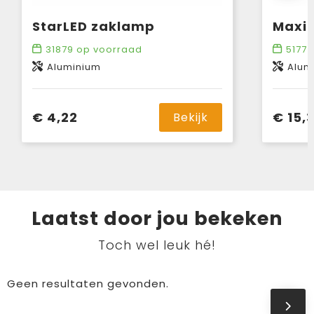
StarLED zaklamp
MaxiS
31879
op voorraad
5177
o
Aluminium
Alum
€ 4,22
€ 15,
Bekijk
Laatst door jou bekeken
Toch wel leuk hé!
Geen resultaten gevonden.