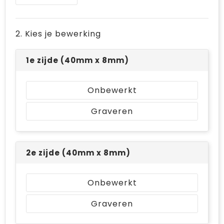
Bodywarmers
Jute tassen
Ondergoed en Sokken
Laptop hoezen en tassen
2. Kies je bewerking
Ademhalingsbescherming
Schoudertassen
1e zijde (40mm x 8mm)
Tablettassen
Onbewerkt
Graveren
2e zijde (40mm x 8mm)
Onbewerkt
Graveren