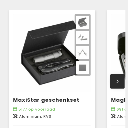
MaxiStar geschenkset
5177
op voorraad
691
o
Aluminium, RVS
Alum