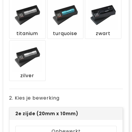
Bodywarmers
Jute tassen
Ondergoed en Sokken
Laptop hoezen en tassen
Ademhalingsbescherming
Schoudertassen
titanium
turquoise
zwart
Tablettassen
zilver
2. Kies je bewerking
2e zijde (20mm x 10mm)
Onbewerkt