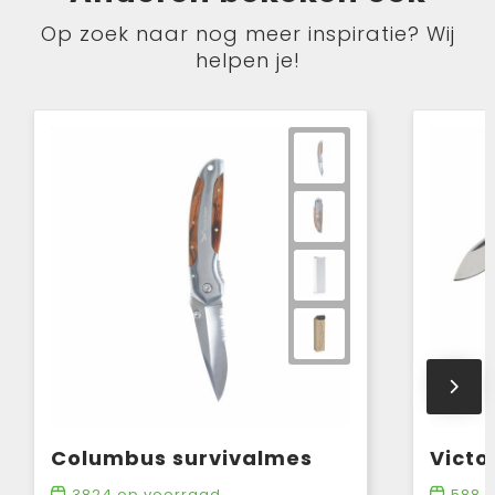
Op zoek naar nog meer inspiratie? Wij
helpen je!
Columbus survivalmes
Victo
3824
op voorraad
588
o