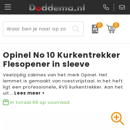
0
0
Paraplu's
Veiligheidsvesten en Veiligheidshesjes
Sweaters
Lunchtassen
Kerst
Reflecterende vesten
Polo's
Picknicktassen en manden
Opinel No 10 Kurkentrekker
Reisbenodigdheden
Schorten en Sloven
Kledingaccessoires
Opbergtassen
Flesopener in sleeve
Aanstekers
Veiligheidssignalering en Verlichting
T-Shirts
Schoenentassen
Veelzijdig zakmes van het merk Opinel. Het
lemmet is gemaakt van roestvrijstaal. In het heft
ligt een professionele, RVS kurkentrekker. Aan het
Elektronica, Gadgets en USB
Gereedschap
Peuters en Baby's
Golftassen
uit
...
Fitness
Handschoenen en Sjaals
Blazers
Aktetassen
In totaal
69
op voorraad
Levensmiddelen
Gilets
Schoenen
Duffeltassen
Bidons en Sportflessen
Schoenen
Gilets
Draagtassen