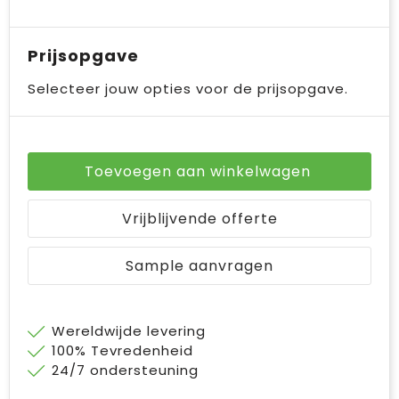
Bodywarmers
Jute tassen
Prijsopgave
Ondergoed en Sokken
Laptop hoezen en tassen
Selecteer jouw opties voor de prijsopgave.
Ademhalingsbescherming
Schoudertassen
Tablettassen
Toevoegen aan winkelwagen
Vrijblijvende offerte
Sample aanvragen
Wereldwijde levering
100% Tevredenheid
24/7 ondersteuning